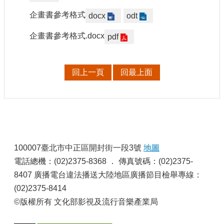
訊
企畫書參考格式
docx
odt
相
企畫書參考格式.docx
pdf
關
法
規
回上一頁
回最上面
便
民
服
務
:
100007臺北市中正區開封街一段3號
地圖
首
頁
電話總機：(02)2375-8368 ． 傳真號碼：(02)2375-
8407 廣播電台違法播送大陸地區廣播節目檢舉專線：
無
(02)2375-8414
障
礙
©版權所有 文化部影視及流行音樂產業局
服
務