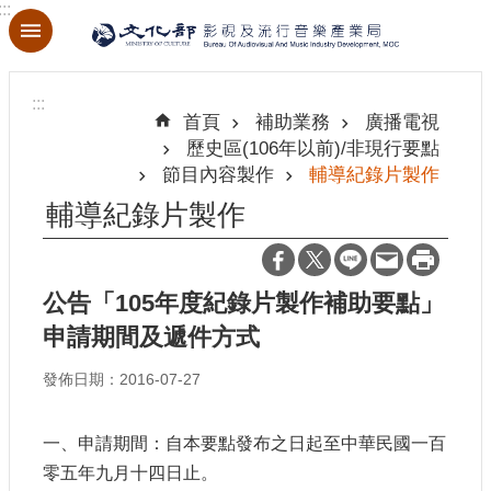
:::
跳到主要內容區塊
進
階
:::
搜
首頁
補助業務
廣播電視
尋
歷史區(106年以前)/非現行要點
節目內容製作
輔導紀錄片製作
輔導紀錄片製作
關
於
本
公告「105年度紀錄片製作補助要點」
局
申請期間及遞件方式
最
發佈日期：2016-07-27
新
消
一、申請期間：自本要點發布之日起至中華民國一百
息
零五年九月十四日止。