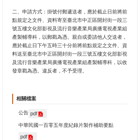
申
請
二、申請方式：掛號付郵遞送者，應於截止日前將前
業
點規定之文件、資料寄至臺北市中正區開封街一段三
務
號五樓文化部影視及流行音樂產業局廣播電視產業組
產製輔導科，以郵戳為憑。親自或委請他人交送者，
獎
勵
應於截止日下午五時三十分前將前點規定之文件、資
業
料送至臺北市中正區開封街一段三號五樓文化部影視
務
及流行音樂產業局廣播電視產業組產製輔導科，以收
發章戳為憑。違反者，不予受理。
補
助
業
務
相關檔案
行
公告
pdf
政
公
中華民國一百零五年度紀錄片製作補助要點
開
資
pdf