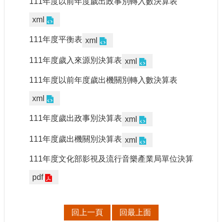
111年度以前年度歲出政事別轉入數決算表
申
請
xml
業
務
111年度平衡表
xml
111年度歲入來源別決算表
獎
xml
勵
111年度以前年度歲出機關別轉入數決算表
業
務
xml
111年度歲出政事別決算表
補
xml
助
111年度歲出機關別決算表
業
xml
務
111年度文化部影視及流行音樂產業局單位決算
行
pdf
政
公
開
回上一頁
回最上面
資