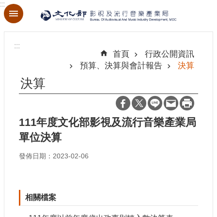
:::
跳到主要內容區塊
進
階
:::
搜
首頁
行政公開資訊
尋
預算、決算與會計報告
決算
決算
關
於
111年度文化部影視及流行音樂產業局
本
單位決算
局
發佈日期：2023-02-06
最
新
消
息
相關檔案