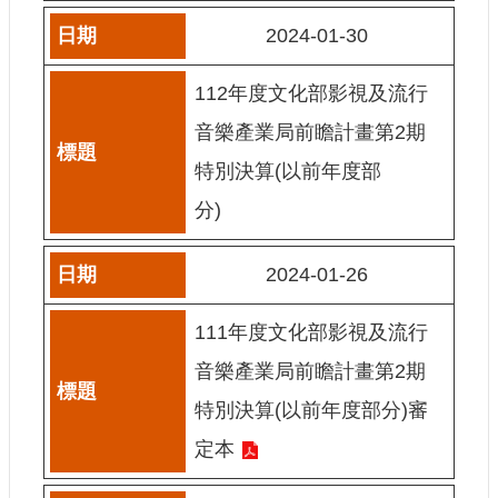
2024-01-30
網
站
導
112年度文化部影視及流行
覽
音樂產業局前瞻計畫第2期
A
特別決算(以前年度部
b
o
分)
u
t
U
s
2024-01-26
R
S
111年度文化部影視及流行
S
音樂產業局前瞻計畫第2期
影
特別決算(以前年度部分)審
音
定本
社
群