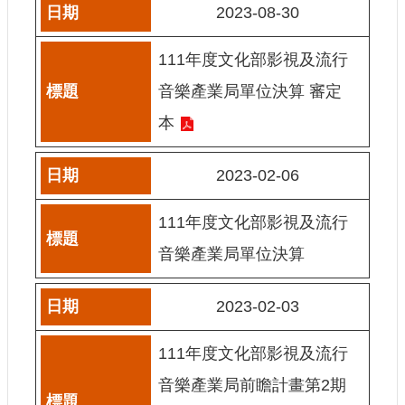
2023-08-30
E
n
g
111年度文化部影視及流行
l
i
音樂產業局單位決算 審定
s
h
本
隱
私
2023-02-06
權
及
111年度文化部影視及流行
安
全
音樂產業局單位決算
政
策
2023-02-03
宣
示
111年度文化部影視及流行
政
府
音樂產業局前瞻計畫第2期
網