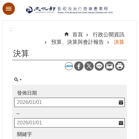
:::
跳到主要內容區塊
進
階
:::
搜
首頁
行政公開資訊
尋
預算、決算與會計報告
決算
決算
關
於
本
局
發佈日期
最
新
～
消
息
關鍵字