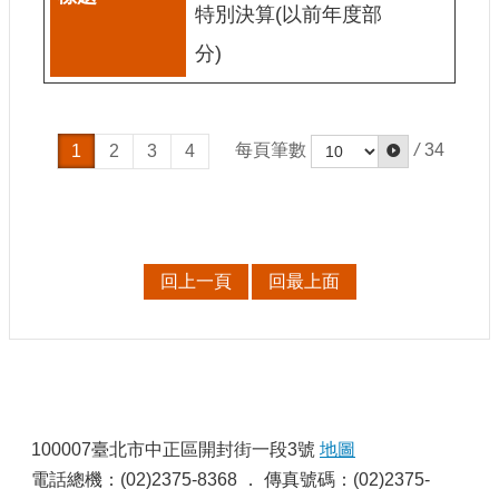
特別決算(以前年度部
站
資
分)
料
開
放
宣
每頁筆數
/
34
1
2
3
4
告
個
資
保
護
回上一頁
回最上面
首
長
信
箱
:
100007臺北市中正區開封街一段3號
地圖
電話總機：(02)2375-8368 ． 傳真號碼：(02)2375-