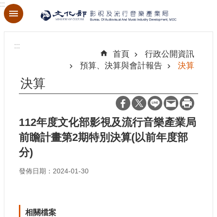
:::
跳到主要內容區塊
進
階
:::
搜
首頁
行政公開資訊
尋
預算、決算與會計報告
決算
決算
關
於
112年度文化部影視及流行音樂產業局
本
前瞻計畫第2期特別決算(以前年度部
局
分)
最
發佈日期：2024-01-30
新
消
息
相關檔案