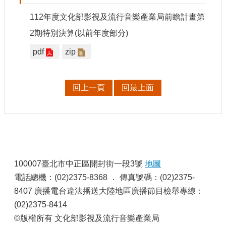
申
請
112年度文化部影視及流行音樂產業局前瞻計畫第
業
2期特別決算(以前年度部分)
務
pdf
zip
獎
勵
業
回上一頁
回最上面
務
補
助
業
:
務
100007臺北市中正區開封街一段3號
地圖
電話總機：(02)2375-8368 ． 傳真號碼：(02)2375-
行
政
8407 廣播電台違法播送大陸地區廣播節目檢舉專線：
公
(02)2375-8414
開
©版權所有 文化部影視及流行音樂產業局
資