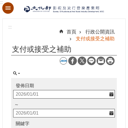
:::
跳到主要內容區塊
進
階
:::
搜
首頁
行政公開資訊
尋
支付或接受之補助
支付或接受之補助
關
於
本
局
發佈日期
最
新
～
消
息
關鍵字