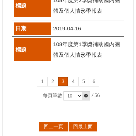
108年度第2季獎補助國內團
E
體及個人情形季報表
n
g
l
i
2019-04-16
s
h
108年度第1季獎補助國內團
隱
體及個人情形季報表
私
權
及
安
1
2
3
4
5
6
全
政
每頁筆數
/
56
策
宣
示
政
回上一頁
回最上面
府
網