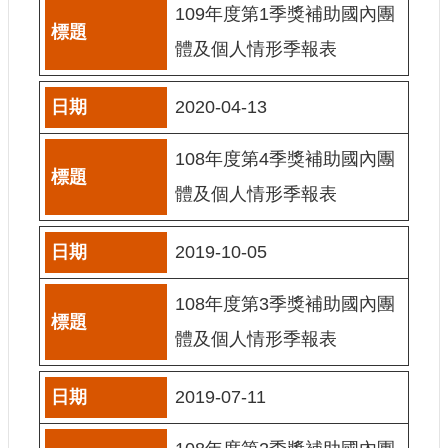
109年度第1季獎補助國內團
網
體及個人情形季報表
站
導
覽
2020-04-13
A
b
108年度第4季獎補助國內團
o
u
體及個人情形季報表
t
U
s
2019-10-05
R
S
108年度第3季獎補助國內團
S
體及個人情形季報表
影
音
2019-07-11
社
群