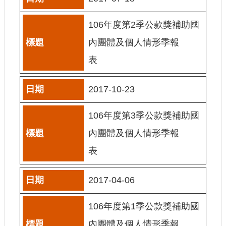
網
106年度第2季公款獎補助國
站
導
內團體及個人情形季報
覽
表
A
b
o
2017-10-23
u
t
U
106年度第3季公款獎補助國
s
內團體及個人情形季報
R
S
表
S
影
2017-04-06
音
106年度第1季公款獎補助國
社
群
內團體及個人情形季報