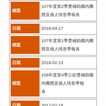
訊
107年度第2季獎補助國內團
體及個人情形季報表
相
關
法
2018-04-17
規
107年度第1季獎補助國內團
便
民
體及個人情形季報表
服
務
2018-02-13
首
106年度第4季公款獎補助國
頁
內團體及個人情形季報
無
障
表
礙
服
2017-07-18
務