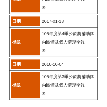
E
表
n
g
l
2017-01-18
i
s
h
105年度第4季公款獎補助國
隱
內團體及個人情形季報
私
表
權
及
安
2016-10-04
全
政
策
105年度第3季公款獎補助國
宣
內團體及個人情形季報
示
表
政
府
網