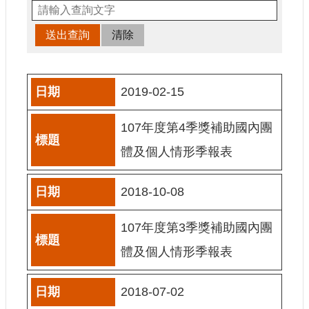
申
請
業
務
獎
2019-02-15
勵
業
107年度第4季獎補助國內團
務
體及個人情形季報表
補
助
2018-10-08
業
務
107年度第3季獎補助國內團
行
體及個人情形季報表
政
公
開
2018-07-02
資