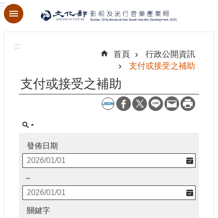
:::
跳到主要內容區塊
進
階
:::
搜
首頁
行政公開資訊
尋
支付或接受之補助
支付或接受之補助
關
於
本
局
發佈日期
最
新
～
消
息
關鍵字