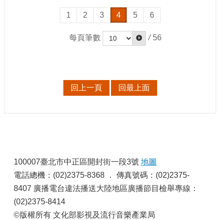
站
1
2
3
4
5
6
資
料
開
每頁筆數
/
56
放
宣
告
個
回上一頁
回最上面
資
保
護
首
長
:
信
100007臺北市中正區開封街一段3號
地圖
箱
電話總機：(02)2375-8368 ． 傳真號碼：(02)2375-
8407 廣播電台違法播送大陸地區廣播節目檢舉專線：
(02)2375-8414
©版權所有 文化部影視及流行音樂產業局