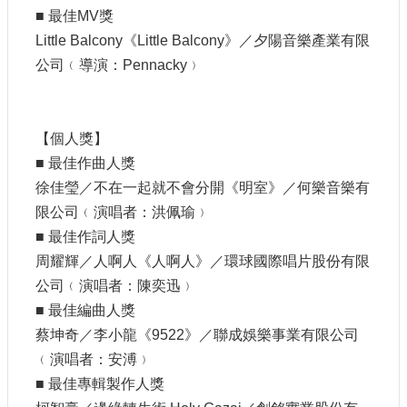
訊
■ 最佳MV獎
Little Balcony《Little Balcony》／夕陽音樂產業有限
相
公司﹙導演：Pennacky﹚
關
法
規
【個人獎】
便
■ 最佳作曲人獎
民
徐佳瑩／不在一起就不會分開《明室》／何樂音樂有
服
限公司﹙演唱者：洪佩瑜﹚
務
■ 最佳作詞人獎
周耀輝／人啊人《人啊人》／環球國際唱片股份有限
首
公司﹙演唱者：陳奕迅﹚
頁
■ 最佳編曲人獎
無
蔡坤奇／李小龍《9522》／聯成娛樂事業有限公司
障
﹙演唱者：安溥﹚
礙
■ 最佳專輯製作人獎
服
務