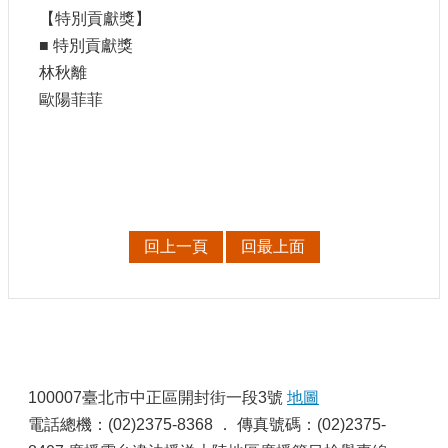
【特別貢獻獎】
■ 特別貢獻獎
林秋離
歐陽菲菲
回上一頁
回最上面
:
100007臺北市中正區開封街一段3號
地圖
電話總機：(02)2375-8368 ． 傳真號碼：(02)2375-