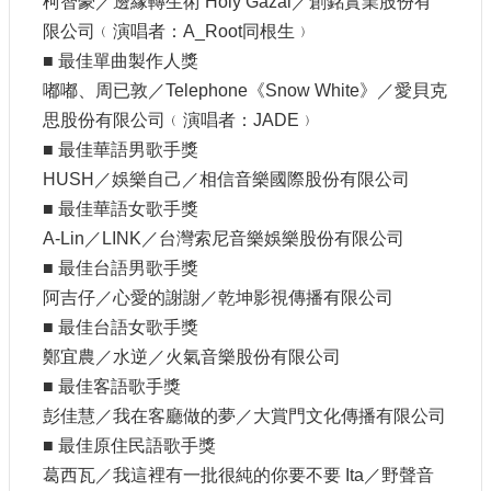
柯智豪／邊緣轉生術 Holy Gazai／創銘實業股份有
限公司﹙演唱者：A_Root同根生﹚
網
■ 最佳單曲製作人獎
站
導
嘟嘟、周已敦／Telephone《Snow White》／愛貝克
覽
思股份有限公司﹙演唱者：JADE﹚
A
■ 最佳華語男歌手獎
b
HUSH／娛樂自己／相信音樂國際股份有限公司
o
u
■ 最佳華語女歌手獎
t
A-Lin／LINK／台灣索尼音樂娛樂股份有限公司
U
s
■ 最佳台語男歌手獎
阿吉仔／心愛的謝謝／乾坤影視傳播有限公司
R
S
■ 最佳台語女歌手獎
S
鄭宜農／水逆／火氣音樂股份有限公司
影
■ 最佳客語歌手獎
音
彭佳慧／我在客廳做的夢／大賞門文化傳播有限公司
■ 最佳原住民語歌手獎
社
群
葛西瓦／我這裡有一批很純的你要不要 Ita／野聲音