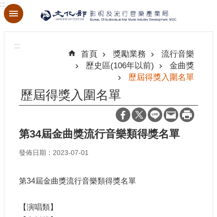
:::
跳到主要內容區塊
進
階
:::
搜
首頁
獎勵業務
流行音樂
尋
歷史區(106年以前)
金曲獎
歷屆得獎入圍名單
歷屆得獎入圍名單
關
於
本
第34屆金曲獎流行音樂類得獎名單
局
發佈日期：2023-07-01
最
新
第34屆金曲獎流行音樂類得獎名單
消
息
【演唱類】