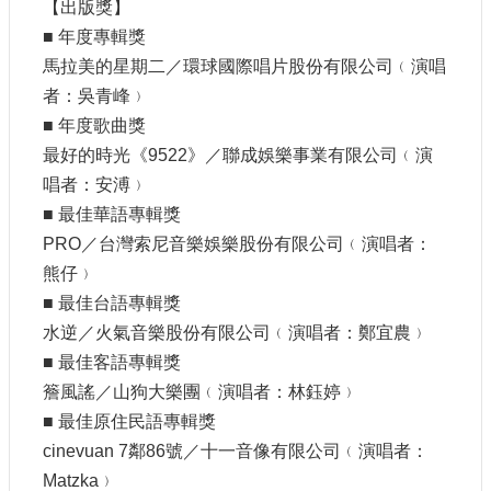
【出版獎】
申
請
■ 年度專輯獎
業
馬拉美的星期二／環球國際唱片股份有限公司﹙演唱
務
者：吳青峰﹚
■ 年度歌曲獎
獎
最好的時光《9522》／聯成娛樂事業有限公司﹙演
勵
業
唱者：安溥﹚
務
■ 最佳華語專輯獎
PRO／台灣索尼音樂娛樂股份有限公司﹙演唱者：
補
熊仔﹚
助
■ 最佳台語專輯獎
業
務
水逆／火氣音樂股份有限公司﹙演唱者：鄭宜農﹚
■ 最佳客語專輯獎
行
簷風謠／山狗大樂團﹙演唱者：林鈺婷﹚
政
■ 最佳原住民語專輯獎
公
cinevuan 7鄰86號／十一音像有限公司﹙演唱者：
開
資
Matzka﹚