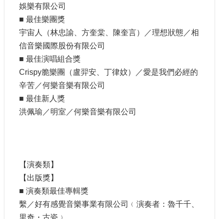
娛樂有限公司
E
n
■ 最佳樂團獎
g
宇宙人（林忠諭、方奎棠、陳奎言）／理想狀態／相
l
i
信音樂國際股份有限公司
s
■ 最佳演唱組合獎
h
Crispy脆樂團（盧羿安、丁律妏）／愛是我們必經的
隱
辛苦／何樂音樂有限公司
私
■ 最佳新人獎
權
洪佩瑜／明室／何樂音樂有限公司
及
安
全
政
策
【演奏類】
宣
示
【出版獎】
■ 演奏類最佳專輯獎
政
繫／好有感覺音樂事業有限公司﹙演奏者：魯千千、
府
網
里奇・古瓷﹚