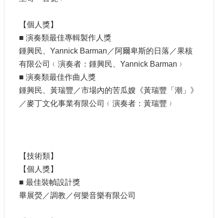
站
資
【個人獎】
料
開
■ 演奏類最佳專輯製作人獎
放
鍾興民、Yannick Barman／阿爾卑斯的日落／果核
宣
有限公司﹙演奏者：鍾興民、Yannick Barman﹚
告
■ 演奏類最佳作曲人獎
個
鍾興民、黃瑞豐／市場內的苦瓜嫂《黃瑞豐「潮」》
資
／麥丁文化事業有限公司﹙演奏者：黃瑞豐﹚
保
護
首
長
信
【技術類】
箱
【個人獎】
■ 最佳裝幀設計獎
畢展熒／調教／何樂音樂有限公司