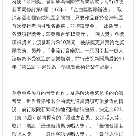
為使「金曲獎」發展成為國際性音樂活動，前行政院
訊
新聞局修訂第9屆（87年）「金曲獎獎勵辦法」，取
消參選者國籍或地區之限制，只要作品係於台灣地區
相
關
首次發行者均可報名參選，並增設獎金，「出版獎」
法
各獎項得獎者，頒發新台幣15萬元，「個人獎」各獎
規
項得獎者，頒發新台幣10萬元，使該獎更具實質之獎
勵意義。另外，「非流行音樂類」一詞因引起一般人
便
誤解為不受歡迎的音樂類別，前行政院新聞局爰於90
民
服
年（第12屆）起改為「傳統暨藝術音樂作品類」。
務
首
為尊重各族群的音樂創作，及為解決愈來愈多的心靈
頁
音樂、世界音樂報名金曲獎無適當獎項可供參選的情
況，前行政院新聞局特地召開諮詢會議，決定自92年
無
障
（第14屆）起將原有的「最佳方言男、女演唱人獎」
礙
取消，增設「最佳台語男演唱人獎」、「最佳台語女
服
演唱人獎」、「最佳客語演唱人獎」、「最佳原住民
務