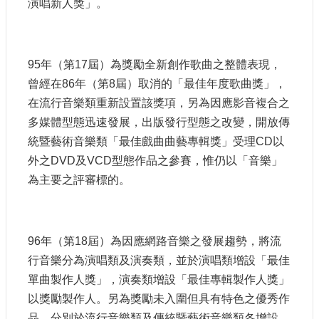
演唱新人獎」。
E
n
g
l
95年（第17屆）為獎勵全新創作歌曲之整體表現，
i
s
曾經在86年（第8屆）取消的「最佳年度歌曲獎」，
h
在流行音樂類重新設置該獎項，另為因應影音複合之
隱
多媒體型態迅速發展，出版發行型態之改變，開放傳
私
統暨藝術音樂類「最佳戲曲曲藝專輯獎」受理CD以
權
外之DVD及VCD型態作品之參賽，惟仍以「音樂」
及
為主要之評審標的。
安
全
政
策
宣
96年（第18屆）為因應網路音樂之發展趨勢，將流
示
行音樂分為演唱類及演奏類，並於演唱類增設「最佳
單曲製作人獎」，演奏類增設「最佳專輯製作人獎」
政
府
以獎勵製作人。另為獎勵未入圍但具有特色之優秀作
網
品，分別於流行音樂類及傳統暨藝術音樂類各增設