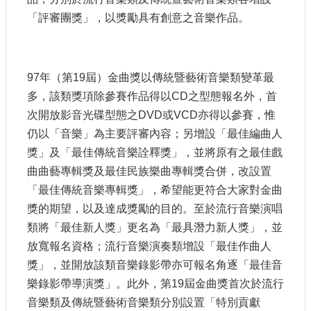
站
「評審團獎」，以獎勵具有創意之音樂作品。
資
料
開
放
97年（第19屆）金曲獎以傳統暨藝術音樂類變革最
宣
告
多，該類獎項除參賽作品得以CD之型態報名外，首
次開放影音光碟型態之DVD或VCD亦得以參賽，惟
個
仍以「音樂」為主要評審內容；另增設「最佳編曲人
資
保
獎」及「最佳傳統音樂詮釋獎」，並將原有之最佳戲
護
曲曲藝專輯獎及最佳民族樂曲專輯獎合併，改設置
「最佳傳統音樂專輯獎」，希望能更符合大家對金曲
首
長
獎的期望，以及達成獎勵的目的。至於流行音樂演唱
信
類將「最佳新人獎」更名為「最具潛力新人獎」，並
箱
放寬報名資格；流行音樂演奏類增設「最佳作曲人
獎」，並開放該類音樂錄影帶亦可報名角逐「最佳音
樂錄影帶導演獎」。此外，第19屆金曲獎首次於流行
音樂類及傳統暨藝術音樂類分別設置「特別貢獻