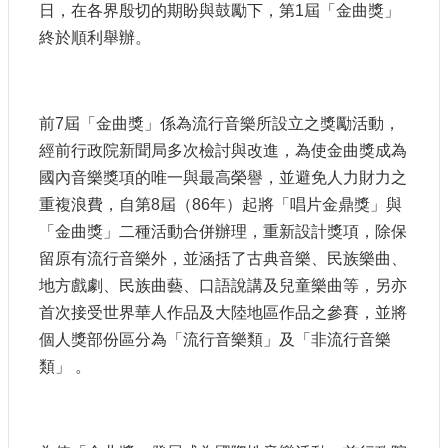
申
日，在各界殷切的期盼與鼓勵下，第1屆「金曲獎」
請
終於順利舉辦。
業
務
前7屆「金曲獎」係為流行音樂所設立之獎勵活動，
獎
勵
經前行政院新聞局多次檢討與改進，為使金曲獎成為
業
國內音樂獎項的唯一與最高榮譽，並避免人力財力之
務
重複浪費，自第8屆（86年）起將「唱片金鼎獎」與
「金曲獎」二種活動合併辦理，重新設計獎項，除保
補
留原有流行音樂外，並涵括了古典音樂、民族樂曲、
助
業
地方戲劇、民族曲藝、口語說講及兒童樂曲等，另亦
務
首次接受世界華人作品及大陸地區作品之參賽，並將
個人獎部份區分為「流行音樂類」及「非流行音樂
行
類」 。
政
公
開
資