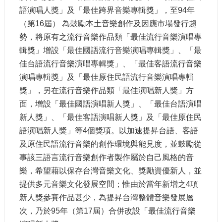
語演唱人獎」及「最佳跨界音樂專輯獎」，至94年
網
（第16屆） 為鼓勵本土音樂創作及因應市場發行趨
站
勢，將原有之流行音樂作品類「最佳流行音樂演唱專
導
覽
輯獎」增設「最佳國語流行音樂演唱專輯獎」、「最
佳台語流行音樂演唱專輯獎」、「最佳客語流行音樂
A
b
演唱專輯獎」及「最佳原住民語流行音樂演唱專輯
o
獎」，另在流行音樂作品類「最佳演唱新人獎」方
u
t
面，增設「最佳國語演唱新人獎」、「最佳台語演唱
U
新人獎」、「最佳客語演唱新人獎」及「最佳原住民
s
語演唱新人獎」等4個獎項。以加速提昇台語、客語
R
及原住民語流行音樂的創作環境與能見度，並鼓勵從
S
S
事該三語言流行音樂創作者製作屬於自己風格的音
樂，希望藉以保存台灣音樂文化、獎勵資優新人，並
影
音
提供多元音樂文化發展空間；惟由於當年新增之4項
新人獎參賽作品甚少，為提昇台灣整體音樂發展層
社
次，乃於95年（第17屆）合併改設「最佳流行音樂
群