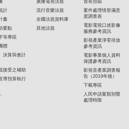
書
廣播電視法規
首長信箱
統計
流行音樂法規
案件處理情形滿意
度調查表
計畫
全國法規資料庫
電影電視口述影像
助要點
其他法規
服務參考資訊
平等專區
影視產業淨零排放
團體
參考資訊
、決算與會計
電影事業個人資料
保護參考資訊
或接受之補助
影視音產業調查報
告（2019年後）
宣導預算執行
下載專區
.
人民申請案類別暨
處理時限