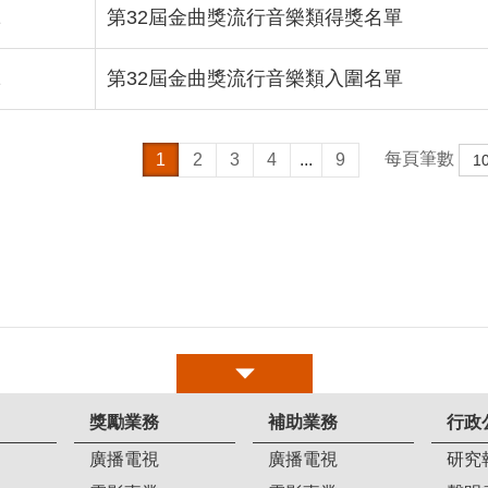
1
第32屆金曲獎流行音樂類得獎名單
2
第32屆金曲獎流行音樂類入圍名單
每頁筆數
1
2
3
4
...
9
獎勵業務
補助業務
行政
廣播電視
廣播電視
研究