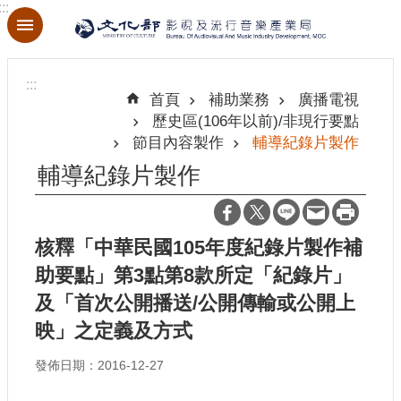
:::
跳到主要內容區塊
進
階
:::
搜
首頁
補助業務
廣播電視
尋
歷史區(106年以前)/非現行要點
節目內容製作
輔導紀錄片製作
輔導紀錄片製作
關
於
本
核釋「中華民國105年度紀錄片製作補
局
助要點」第3點第8款所定「紀錄片」
及「首次公開播送/公開傳輸或公開上
最
新
映」之定義及方式
消
息
發佈日期：2016-12-27