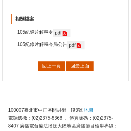
訊
相
相關檔案
關
法
105紀錄片解釋令
pdf
規
105紀錄片解釋令局公告
pdf
便
民
服
回上一頁
回最上面
務
首
頁
:
無
100007臺北市中正區開封街一段3號
地圖
障
礙
電話總機：(02)2375-8368 ． 傳真號碼：(02)2375-
服
8407 廣播電台違法播送大陸地區廣播節目檢舉專線：
務