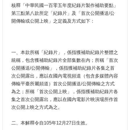
申
核釋「中華民國一百零五年度紀錄片製作補助要點」
請
第三點第八款所定「紀錄片」及「首次公開播送/公
業
務
開傳輸或公開上映」之定義及方式如下：
獎
勵
業
一、本款所稱「紀錄片」，係指獲補助紀錄片整體之
務
統稱，包含獲補助紀錄片全部集數在內；所稱「首次
公開播送/公開傳輸」，係指獲補助紀錄片各集之首
補
助
次公開露出，應以在國內電視頻道（包含多媒體內容
業
傳輸平臺所屬頻道）首次公開播送/公開傳輸之方式
務
為之；所稱「首次公開上映」，係指獲補助紀錄片各
集之首次公開露出，應以在國內電影片映演場所作首
行
次公開上映之方式為之。
政
公
開
二、本解釋令自105年12月27日生效。
資