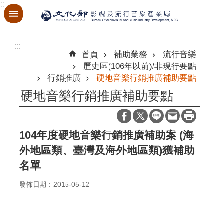
:::
跳到主要內容區塊
進
階
:::
搜
首頁
補助業務
流行音樂
尋
歷史區(106年以前)/非現行要點
行銷推廣
硬地音樂行銷推廣補助要點
硬地音樂行銷推廣補助要點
關
於
本
104年度硬地音樂行銷推廣補助案 (海
局
外地區類、臺灣及海外地區類)獲補助
名單
最
新
發佈日期：2015-05-12
消
息