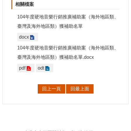
申
相關檔案
請
業
104年度硬地音樂行銷推廣補助案（海外地區類、
務
臺灣及海外地區類）獲補助名單
獎
docx
勵
104年度硬地音樂行銷推廣補助案（海外地區類、
業
務
臺灣及海外地區類）獲補助名單.docx
pdf
odt
補
助
業
務
回上一頁
回最上面
行
政
公
開
:
資