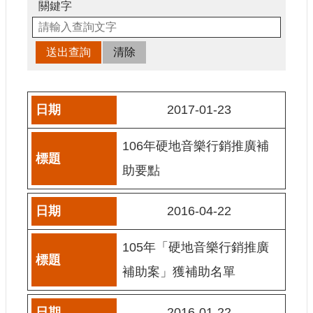
申
關鍵字
請
業
務
獎
勵
2017-01-23
業
務
106年硬地音樂行銷推廣補
補
助要點
助
業
2016-04-22
務
105年「硬地音樂行銷推廣
行
政
補助案」獲補助名單
公
開
資
2016-01-22