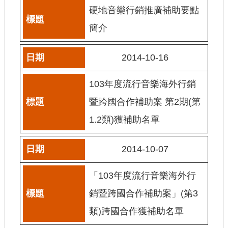
硬地音樂行銷推廣補助要點
E
n
簡介
g
l
i
s
2014-10-16
h
103年度流行音樂海外行銷
隱
私
暨跨國合作補助案 第2期(第
權
及
1.2類)獲補助名單
安
全
2014-10-07
政
策
宣
「103年度流行音樂海外行
示
銷暨跨國合作補助案」(第3
政
類)跨國合作獲補助名單
府
網