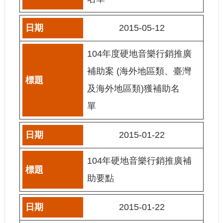
網
2015-05-12
站
導
覽
104年度硬地音樂行銷推廣
A
補助案 (海外地區類、臺灣
b
o
及海外地區類)獲補助名
u
t
單
U
s
2015-01-22
R
S
S
104年硬地音樂行銷推廣補
影
助要點
音
社
2015-01-22
群