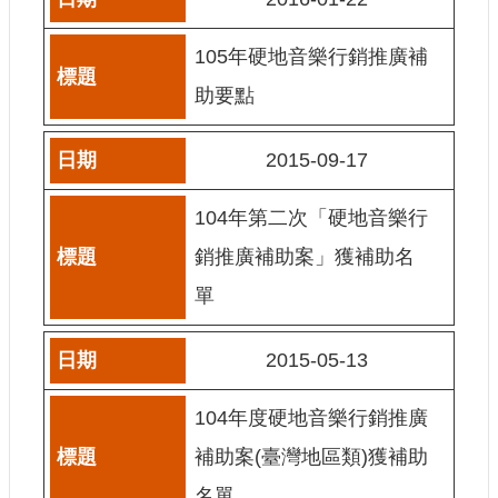
訊
105年硬地音樂行銷推廣補
相
關
助要點
法
規
2015-09-17
便
104年第二次「硬地音樂行
民
服
銷推廣補助案」獲補助名
務
單
首
2015-05-13
頁
無
104年度硬地音樂行銷推廣
障
礙
補助案(臺灣地區類)獲補助
服
名單
務