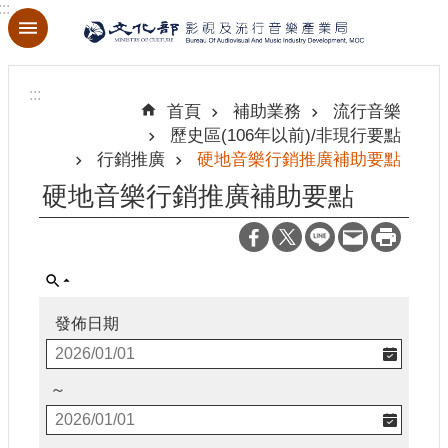
:::
跳到主要內容區塊
進
階
:::
搜
首頁
補助業務
流行音樂
尋
歷史區(106年以前)/非現行要點
行銷推廣
硬地音樂行銷推廣補助要點
硬地音樂行銷推廣補助要點
關
於
本
局
發佈日期
最
新
消
～
息