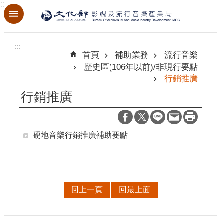
:::
跳到主要內容區塊
進
階
:::
搜
首頁
補助業務
流行音樂
尋
歷史區(106年以前)/非現行要點
行銷推廣
行銷推廣
關
於
本
硬地音樂行銷推廣補助要點
局
最
新
消
回上一頁
回最上面
息