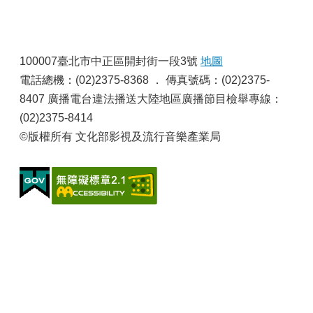
申
請
業
:
務
100007臺北市中正區開封街一段3號
地圖
電話總機：(02)2375-8368 ． 傳真號碼：(02)2375-
獎
8407 廣播電台違法播送大陸地區廣播節目檢舉專線：
勵
業
(02)2375-8414
務
©版權所有 文化部影視及流行音樂產業局
補
助
業
務
行
政
公
開
資