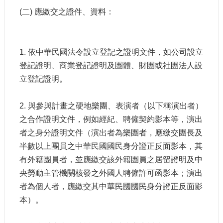
站
(二) 應繳交之證件、資料：
資
料
開
放
1. 依中華民國法令設立登記之證明文件，如公司設立
宣
登記證明、商業登記證明及團體、財團或社團法人設
告
立登記證明。
個
資
2. 與參與計畫之硬地樂團、表演者（以下稱演出者）
保
護
之合作證明文件，例如經紀、聘僱契約影本等，演出
者之身分證明文件（演出者為樂團者，應繳交團長及
首
半數以上團員之中華民國國民身分證正反面影本，其
長
信
有外籍團員者，並應繳交該外籍團員之居留證明及中
箱
央勞動主管機關核發之外國人聘僱許可函影本；演出
者為個人者，應繳交其中華民國國民身分證正反面影
本）。