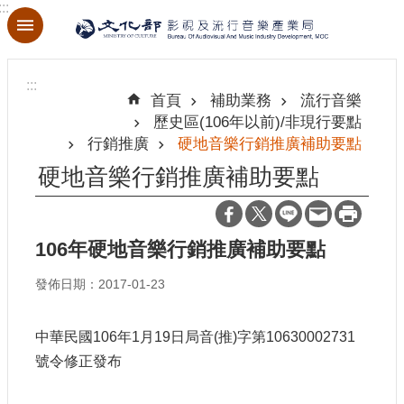
:::
跳到主要內容區塊
進
階
:::
搜
首頁
補助業務
流行音樂
尋
歷史區(106年以前)/非現行要點
行銷推廣
硬地音樂行銷推廣補助要點
硬地音樂行銷推廣補助要點
關
於
本
106年硬地音樂行銷推廣補助要點
局
發佈日期：2017-01-23
最
新
中華民國106年1月19日局音(推)字第10630002731
消
號令修正發布
息