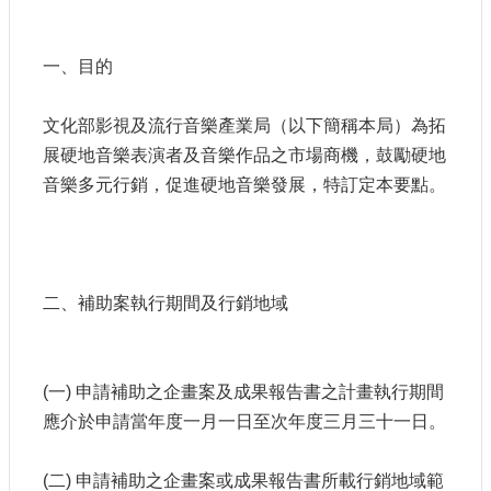
申
請
業
一、目的
務
文化部影視及流行音樂產業局（以下簡稱本局）為拓
獎
展硬地音樂表演者及音樂作品之市場商機，鼓勵硬地
勵
業
音樂多元行銷，促進硬地音樂發展，特訂定本要點。
務
補
助
二、補助案執行期間及行銷地域
業
務
行
(一) 申請補助之企畫案及成果報告書之計畫執行期間
政
應介於申請當年度一月一日至次年度三月三十一日。
公
開
資
(二) 申請補助之企畫案或成果報告書所載行銷地域範