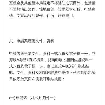
室租金及其他經本局認定不得補助之項目外，包括但
E
n
不限於演出製作、場地租賃、設備器材租賃、行銷宣
g
傳、文宣品設計製作、住宿、旅運費用。
l
i
s
h
隱
六、申請案應備文件、資料
私
權
申請者應檢送文件、資料一式八份及電子檔一份，並
及
安
應以A4紙張直式橫書，雙面印刷；相關佐證資料一
全
式八份及電子檔一份，應以直式A4紙張印刷或黏
政
貼。文件、資料及相關佐證資料應依下列各款規定項
策
目依序於頁面左側裝訂集結成冊：
宣
示
政
(一) 申請表（格式如附件一）
府
網