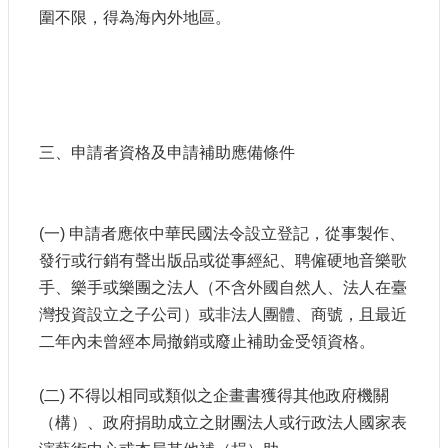
訊
圍不限，得為海內外地區。
相
關
法
規
三、申請者資格及申請補助應備條件
便
民
服
(一) 申請者應依中華民國法令設立登記，從事製作、
務
發行或行銷有聲出版品或從事經紀、聘僱硬地音樂歌
手、樂手或樂團之法人（不含外國自然人、法人在臺
首
灣投資設立之子公司）或非法人團體、商號，且最近
頁
二年內未曾經本局撤銷或廢止補助金受領資格。
無
障
(二) 不得以相同或類似之企畫書獲得其他政府機關
礙
（構）、政府捐助成立之財團法人或行政法人國家表
服
務