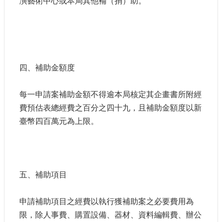
演藝術中心或本局其他補（捐）助。
網
站
導
覽
A
四、補助金額度
b
o
u
每一申請案補助金額不得逾本局核定其企畫書所附經
t
費預估表總經費之百分之四十九，且補助金額度以新
U
s
臺幣四百萬元為上限。
R
S
S
影
五、補助項目
音
申請補助項目之經費以執行獲補助案之必要費用為
社
群
限，除人事費、購置設備、器材、資料編輯費、辦公