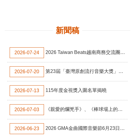
申
請
業
務
新聞稿
獎
勵
業
2026 Taiwan Beats越南商務交流團招商開跑囉！
2026-07-24
務
第23屆「臺灣原創流行音樂大獎」入圍名單出爐
2026-07-20
補
助
業
115年度金視獎入圍名單揭曉
2026-07-13
務
行
《親愛的爛兇手》、《棒球場上的皮諾丘》奪得第16屆劇集劇本創作獎首獎 文化部：提高入圍獎勵金，並採按月撥付讓編劇安心創作
2026-07-03
政
公
開
2026 GMA金曲國際音樂節6月23日揭幕 / 國際音樂權威解析全球產業脈動 金曲37潛力新秀展現多元音樂風格
2026-06-23
資