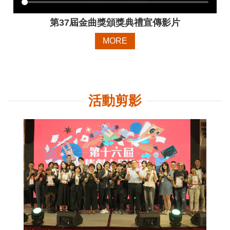
E
n
第37屆金曲獎頒獎典禮宣傳影片
g
l
MORE
i
s
h
隱
活動剪影
私
權
及
安
全
政
策
宣
示
政
府
網