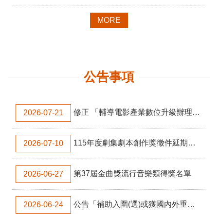
訊
MORE
相
關
法
規
公告事項
便
民
服
修正 「輔導電影產業數位升級辦理要點」
2026-07-21
務
115年度劇集劇本創作獎徵件延期公告
2026-07-10
首
頁
第37屆金曲獎流行音樂類得獎名單
2026-06-27
無
障
礙
公告「補助入圍(選)或獲國內外重要影展獎項電影片之影視事業及導演製作下一部電影片審議作業要點」之下一部電影片製作企畫書申請應備文件及參考格式： 【補助金電影短片(劇情短片/動畫短片)】(115年度，且適用於要點111.02.15修正後，獲資格函者)
2026-06-24
服
務