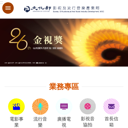
:::
跳到主要內容區塊
進
:
階
搜
尋
關
於
本
局
業務專區
最
新
消
息
影視音
首長信
電影事
流行音
廣播電
協拍
箱
業
樂
視