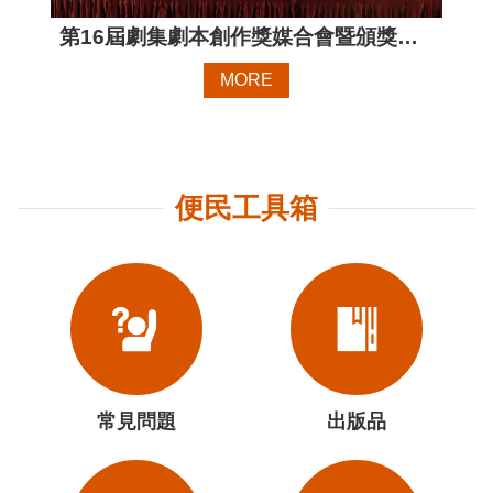
站
第16屆劇集劇本創作獎媒合會暨頒獎典禮
資
料
MORE
開
放
宣
告
個
便民工具箱
資
保
護
首
長
信
箱
常見問題
出版品