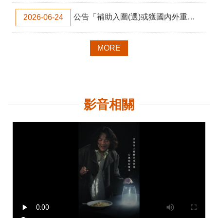
網
公告「補助入圍(選)或獲國內外重要影展獎項電影片之影視事業及導演製作下一部電影片審議作業要點」之下一部電影片製作企畫書申請應備文件及參考格式： 【補助金電影長片(劇情長片/動畫長片)】(115年度)
2026-06-24
站
導
覽
MORE
A
b
o
u
t
影音相關
U
s
R
S
S
影
音
社
群