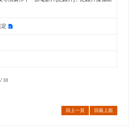
規定
/
38
回上一頁
回最上面