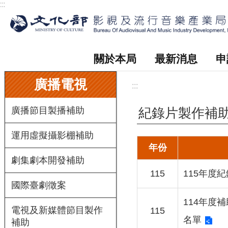
:::
跳到主要內容區塊
關於本局
最新消息
申
:::
廣播電視
:::
廣播節目製播補助
紀錄片製作補
運用虛擬攝影棚補助
年份
劇集劇本開發補助
115
115年度
國際臺劇徵案
114年度
電視及新媒體節目製作
115
名單
補助