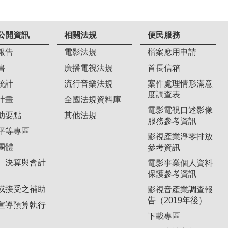
公開資訊
相關法規
便民服務
報告
電影法規
檔案應用申請
書
廣播電視法規
首長信箱
統計
流行音樂法規
案件處理情形滿意
度調查表
計畫
全國法規資料庫
電影電視口述影像
助要點
其他法規
服務參考資訊
平等專區
影視產業淨零排放
團體
參考資訊
、決算與會計
電影事業個人資料
保護參考資訊
或接受之補助
影視音產業調查報
告（2019年後）
宣導預算執行
下載專區