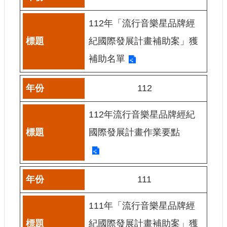
網
112年「流行音樂星品牌經
站
導
紀國際發展計畫補助案」獲
覽
補助名單
A
b
o
112
u
t
112年流行音樂星品牌經紀
U
s
國際發展計畫作業要點
R
S
S
影
111
音
111年「流行音樂星品牌經
社
群
紀國際發展計畫補助案」獲