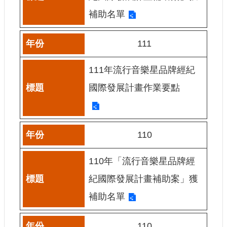
E
補助名單
n
g
l
111
i
s
h
111年流行音樂星品牌經紀
隱
國際發展計畫作業要點
私
權
及
安
110
全
政
110年「流行音樂星品牌經
策
宣
紀國際發展計畫補助案」獲
示
補助名單
政
府
網
110