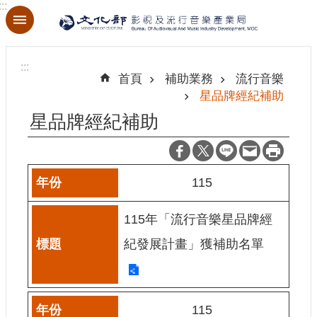
:::
跳到主要內容區塊
進
階
:::
搜
首頁
補助業務
流行音樂
尋
星品牌經紀補助
星品牌經紀補助
關
於
115
本
局
115年「流行音樂星品牌經
最
紀發展計畫」獲補助名單
新
消
息
115