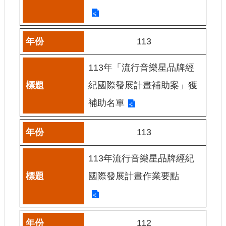
訊
相
113
關
法
規
113年「流行音樂星品牌經
紀國際發展計畫補助案」獲
便
民
補助名單
服
務
113
首
113年流行音樂星品牌經紀
頁
國際發展計畫作業要點
無
障
礙
服
112
務