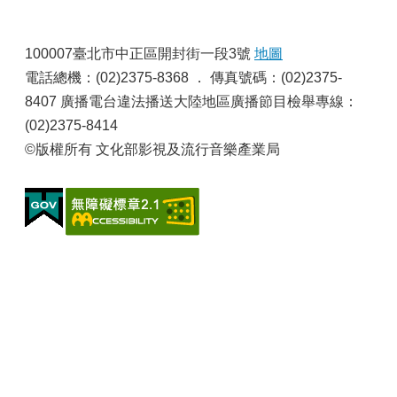
申
請
:
業
100007臺北市中正區開封街一段3號
地圖
務
電話總機：(02)2375-8368 ． 傳真號碼：(02)2375-
8407 廣播電台違法播送大陸地區廣播節目檢舉專線：
獎
(02)2375-8414
勵
業
©版權所有 文化部影視及流行音樂產業局
務
補
助
業
務
行
政
公
開
資