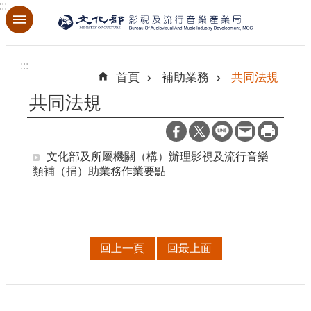
:::
跳到主要內容區塊
進
階
:::
搜
首頁
補助業務
共同法規
尋
共同法規
文化部及所屬機關（構）辦理影視及流行音樂
關
類補（捐）助業務作業要點
於
本
局
最
回上一頁
回最上面
新
消
息