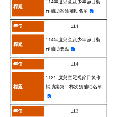
114年度兒童及少年節目製
申
請
作補助案獲補助名單
業
務
114
獎
勵
114年度兒童及少年節目製
業
作補助要點
務
補
114
助
業
113年度兒童電視節目製作
務
補助案第二梯次獲補助名單
行
政
公
開
113
資