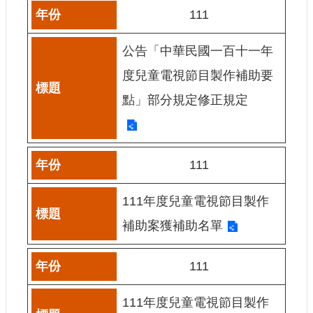
E
111
n
g
公告「中華民國一百十一年
l
i
度兒童電視節目製作補助要
s
h
點」部分規定修正規定
隱
私
權
及
111
安
全
111年度兒童電視節目製作
政
策
補助案獲補助名單
宣
示
111
政
府
111年度兒童電視節目製作
網