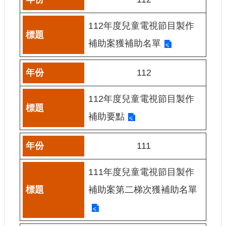
網
112年度兒童電視節目製作
站
導
補助案獲補助名單
覽
A
112
b
o
u
112年度兒童電視節目製作
t
U
補助要點
s
R
111
S
S
111年度兒童電視節目製作
影
音
補助案第二梯次獲補助名單
社
群