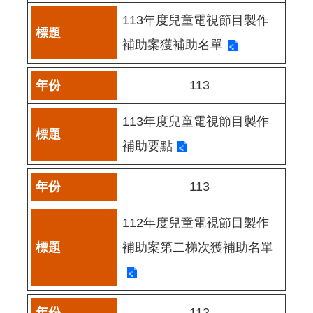
訊
113年度兒童電視節目製作
補助案獲補助名單
相
關
法
113
規
113年度兒童電視節目製作
便
民
補助要點
服
務
113
首
112年度兒童電視節目製作
頁
補助案第二梯次獲補助名單
無
障
礙
服
務
112