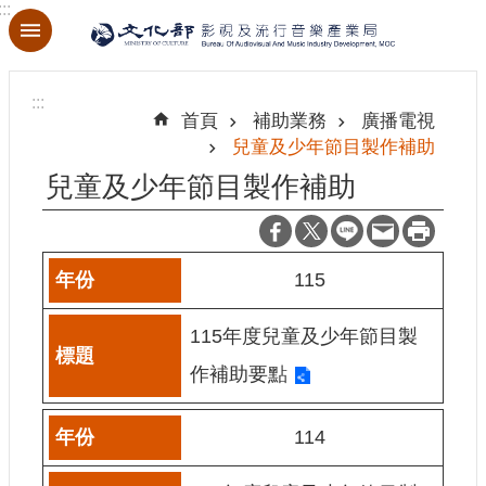
:::
跳到主要內容區塊
進
階
:::
搜
首頁
補助業務
廣播電視
尋
兒童及少年節目製作補助
兒童及少年節目製作補助
關
於
115
本
局
115年度兒童及少年節目製
最
作補助要點
新
消
114
息