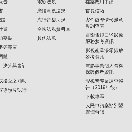
報告
電影法規
檔案應用申請
書
廣播電視法規
首長信箱
統計
流行音樂法規
案件處理情形滿意
度調查表
計畫
全國法規資料庫
電影電視口述影像
助要點
其他法規
服務參考資訊
平等專區
影視產業淨零排放
團體
參考資訊
、決算與會計
電影事業個人資料
保護參考資訊
或接受之補助
影視音產業調查報
告（2019年後）
宣導預算執行
下載專區
.
人民申請案類別暨
處理時限