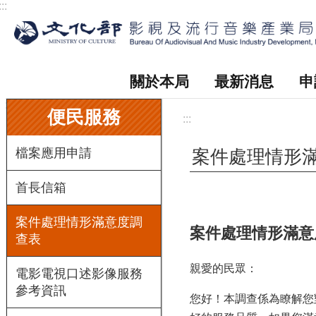
:::
跳到主要內容區塊
關於本局
最新消息
申
:::
便民服務
:::
檔案應用申請
案件處理情形
首長信箱
案件處理情形滿意度調
案件處理情形滿意
查表
親愛的民眾：
電影電視口述影像服務
參考資訊
您好！本調查係為瞭解您