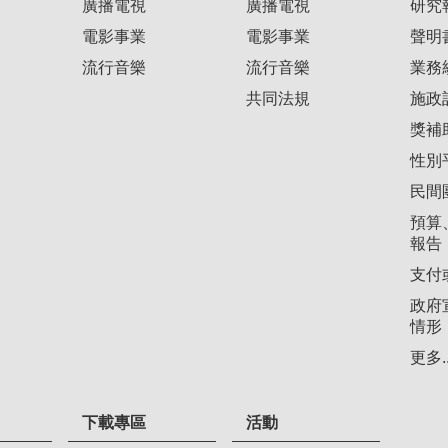
廣播電視
廣播電視
研究
電影事業
電影事業
聲明
流行音樂
流行音樂
業務
共同法規
施政
獎補
性別
民間
預算
報告
支付
政府
情形
更多..
下載專區
活動