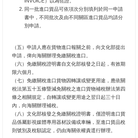
INVOICE）以為佐證。
同一批進口貨品可依項次分別填列於同一申請
網
站
書中，不同批次及由不同關區進口貨品均請分
導
別申請。
覽
A
b
（五）申請人應在貨物進口報關之前，向文化部提出
o
申請，俾向海關辦理免繳關稅進口。
u
t
（六）免繳關稅證明書自文化部核發之日起，有效期
U
限六個月。
s
（七）免繳關稅進口貨物因轉讓或變更用途，應依關
R
稅法第五十五條暨減免關稅之進口貨物補稅辦法第四
S
S
條之相關規定，自轉讓或變更用途之翌日起三十日
內，向海關辦理補稅。
影
（八）文化部核發之免繳關稅證明書，僅證明進口貨
音
品係屬影視媒體專用器材設備或車輛，至進口貨品稅
社
則號別及稅額認定，仍由海關依權責逕行辦理。
群