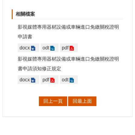
站
資
相關檔案
料
開
影視媒體專用器材設備或車輛進口免繳關稅證明
放
宣
申請書
告
docx
odt
pdf
個
影視媒體專用器材設備或車輛進口免繳關稅證明
資
保
書申請須知修正規定
護
docx
pdf
odt
首
長
信
回上一頁
回最上面
箱