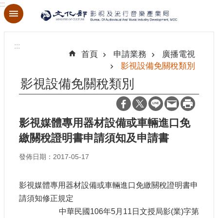
:::
跳到主要內容區塊
進
階
:::
搜
首頁
申請業務
廣播電視
尋
影視設備免關稅類別
影視設備免關稅類別
關
於
影視媒體專用器材設備或車輛進口免
本
繳關稅證明書申請須知及申請書
局
發佈日期：2017-05-17
最
新
影視媒體專用器材設備或車輛進口免繳關稅證明書申
消
息
請須知修正規定
中華民國106年5月11日文授局影(業)字第