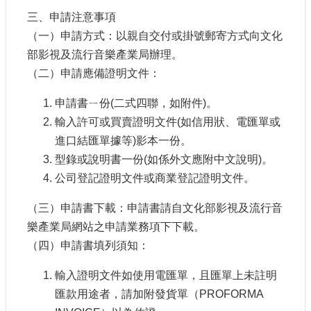
訊
三、申請注意事項
（一）申請方式：以親自交付或掛號郵寄方式向文化
相
部影視及流行音樂產業局辦理。
關
法
（二）申請應備證明文件：
規
申請書ㄧ份(二式四聯，如附件)。
輸入許可或買賣證明文件(如信用狀、電匯單或
便
民
進口結匯單據等)影本一份。
服
型錄或說明書一份(如係外文應附中文說明)。
務
公司登記證明文件或商業登記證明文件。
（三）申請書下載：申請書請自文化部影視及流行音
首
頁
樂產業局網站之申請業務項下下載。
（四）申請書填列須知：
無
障
輸入證明文件如使用電匯單，且匯單上未註明
礙
匯款用途者，請加附發貨單（PROFORMA
服
務