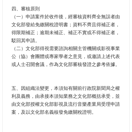
E
四、審核原則
n
g
（一）申請案件於收件後，經審核資料齊全無誤者由
l
文化部發給免繳關稅證明書；資料不齊且得補正者，
i
s
得限期補正；逾期未補正、補正不實或不得補正者，
h
駁回其申請。
（二）文化部得視需要諮詢相關主管機關或影視事業
隱
私
公（協）會團體或專家學者之意見，或邀請上述代表
權
或人士召開會議，作為文化部審核發證之參考依據。
及
安
全
政
五、因組織法變更，本須知有關前行政院新聞局之權
策
利及義務，由承接本須知業務之文化部概括承受，並
宣
由文化部授權文化部影視及流行音樂產業局受理申請
示
案，及以文化部名義核發免繳關稅證明。
政
府
網