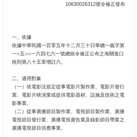
申
10630026312號令修正發布
請
業
務
一、依據
獎
勵
依據中華民國一百零五年十二月三十日華總一義字第
業
一○五○○一六四七六一號總統令修正公布之海關進口
務
稅則第八十五章增註六。
補
二、適用對象
助
業
（一）依電影法規定從事電影片製作業、電影片發行
務
業、電影片映演業或提供電影器材、設施及技術之電
影事業。
行
（二）從事廣播節目製作業、電視節目製作業、廣播
政
電視節目發行業、廣播電視廣告業及錄影節目帶業之
公
開
廣播電視節目供應事業。
資