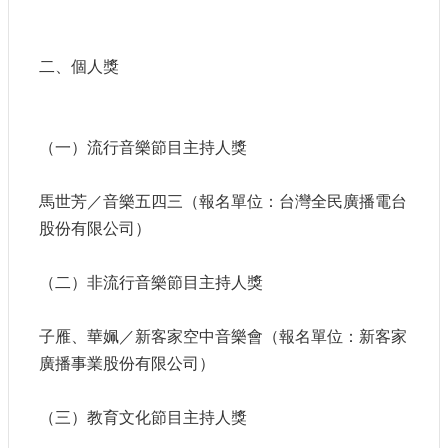
E
n
g
二、個人獎
l
i
s
h
（一）流行音樂節目主持人獎
隱
私
馬世芳／音樂五四三（報名單位：台灣全民廣播電台
權
股份有限公司）
及
安
全
（二）非流行音樂節目主持人獎
政
策
子雁、華姵／新客家空中音樂會（報名單位：新客家
宣
示
廣播事業股份有限公司）
政
（三）教育文化節目主持人獎
府
網