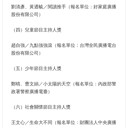
站
劉清彥、黃迺毓／閱讀推手（報名單位：好家庭廣播
資
股份有限公司）
料
開
放
（四）兒童節目主持人獎
宣
告
趙自強／九點強強滾（報名單位：台灣全民廣播電台
個
股份有限公司）
資
保
護
（五）少年節目主持人獎
首
鄭晴、曹文娟／小太陽的天空（報名單位：內政部警
長
信
政署警察廣播電臺）
箱
（六）社會關懷節目主持人獎
王文心／生命大不同（報名單位：財團法人中央廣播