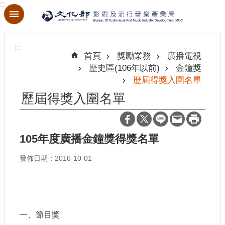
:::
跳到主要內容區塊
進
階
:::
搜
首頁
獎勵業務
廣播電視
尋
歷史區(106年以前)
金鐘獎
歷屆得獎入圍名單
歷屆得獎入圍名單
關
於
本
105年度廣播金鐘獎得獎名單
局
發佈日期：2016-10-01
最
新
消
息
一、節目獎