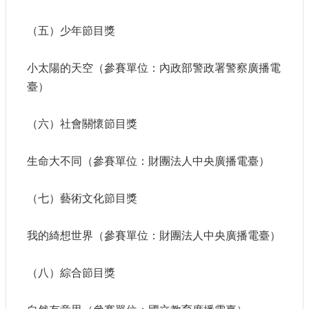
訊
（五）少年節目獎
相
關
小太陽的天空（參賽單位：內政部警政署警察廣播電
法
臺）
規
便
（六）社會關懷節目獎
民
服
生命大不同（參賽單位：財團法人中央廣播電臺）
務
（七）藝術文化節目獎
首
頁
我的綺想世界（參賽單位：財團法人中央廣播電臺）
無
障
（八）綜合節目獎
礙
服
務