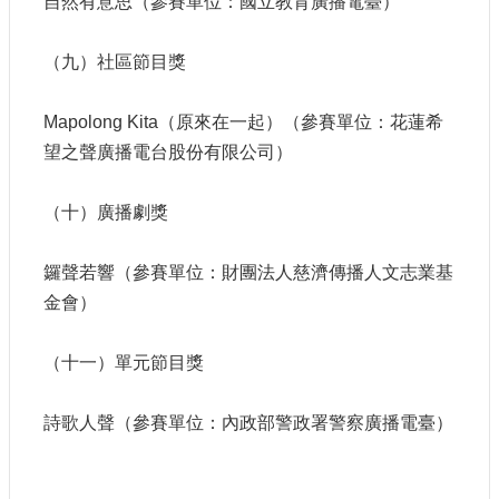
自然有意思（參賽單位：國立教育廣播電臺）
網
（九）社區節目獎
站
導
覽
Mapolong Kita（原來在一起）（參賽單位：花蓮希
A
望之聲廣播電台股份有限公司）
b
o
u
（十）廣播劇獎
t
U
s
鑼聲若響（參賽單位：財團法人慈濟傳播人文志業基
金會）
R
S
S
（十一）單元節目獎
影
音
詩歌人聲（參賽單位：內政部警政署警察廣播電臺）
社
群