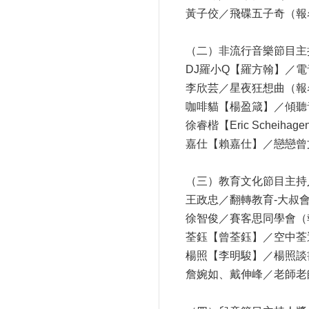
黃子佼／飛碟五子奇（報
（二）非流行音樂節目主
DJ羅小Q【羅方翰】／
李欣芸／星夜狂想曲（報
咖啡貓【楊盈箴】／傾聽
徐睿楷【Eric Sche
嘉仕【賴嘉仕】／戀戀曾
（三）教育文化節目主持
王政忠／翻轉教育-大叔
徐智俊／賽客思同學會（
荃鈺【曾荃鈺】／空中荃
楊照【李明駿】／楊照談
詹婉如、戴伸峰／老師老