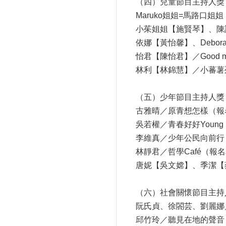
（四）兒童節目主持人獎
Maruko姐姐=馬路口
小茱姐姐【施賢琴】、陳
依娜【黃怡馨】、Debor
怡君【陳怡君】／Good 
林利【林錦慧】／小蕃薯
（五）少年節目主持人獎
古雅晴／原青想怎樣（報
吳若權／青春好好Youn
李維真／少年公民向前行
林靜君／哲學Café（報
唐妮【吳文嫦】、季潔【
（六）社會關懷節目主持
阮氏貞、徐閤芸、劉麗娜
邱竹玲／聽見在地的聲音