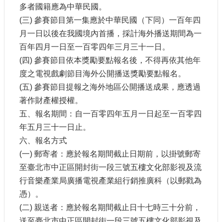
多者國籍應為中華民國。
網
(三) 參賽節目第一集應於中華民國（下同）一百年四
站
月一日以後在我國境內首播，採計海外播送期間為一
導
百年四月一日至一百零四年三月三十一日。
覽
(四) 參賽節目依本獎勵要點報名後，不得再依其他年
A
度之電視戲劇節目海外公開播送獎勵要點報名。
b
o
(五) 參賽節目提報之海外地區公開播送成果，應透過
u
著作財產權授權。
t
U
五、報名期間：自一百零四年五月一日起至一百零四
s
年五月三十一日止。
R
六、報名方式
S
(一) 郵寄者：應於報名期間截止日期前，以掛號郵寄
S
至臺北市中正區開封街一段三號五樓文化部影視及流
影
行音樂產業局廣播電視產業組行銷推廣科（以郵戳為
音
憑）。
社
(二) 親送者：應於報名期間截止日十七時三十分前，
群
送至臺北市中正區開封街一段三號五樓文化部影視及