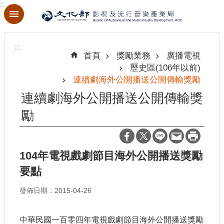
:::
跳到主要內容區塊
進
階
:::
搜
首頁
獎勵業務
廣播電視
尋
歷史區(106年以前)
連續劇海外公開播送公開傳輸獎勵
連續劇海外公開播送公開傳輸獎
勵
關
於
本
局
104年電視戲劇節目海外公開播送獎勵
要點
最
新
發佈日期：2015-04-26
消
息
中華民國一百零四年電視戲劇節目海外公開播送獎勵