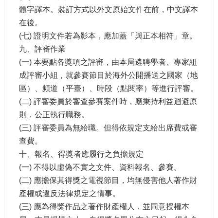
體字譯本。裝訂方式以外文原始文件在前，中文譯本
在後。
(七) 證明文件若為影本，應加蓋「與正本相符」章。
九、評審作業
(一) 本要點各獎項之評審，由本局遴聘學者、專家組
成評審小組，就參賽節目於海外公開播送之國家（地
區）、頻道（平臺）、時段（點閱率）等進行評審。
(二) 評審委員於審查參賽案件時，應秉持利益迴避原
則，公正執行職務。
(三) 評審委員為無給職。但得依規定支給出席費或審
查費。
十、報名、得獎者應履行之負擔規定
(一) 不得以虛偽不實之文件、資料報名、參賽。
(二) 應擔保其得獎之電視節目，均無侵害他人著作財
產權或違反法律規定之情事。
(三) 應為得獎作品之著作財產權人，並同意授權本