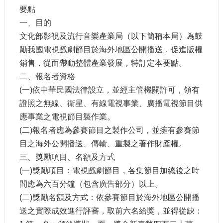
申
要點
請
一、目的
業
務
文化部影視及流行音樂產業局（以下簡稱本局）為鼓
勵我國電視戲劇節目於海外地區公開播送，促進版權
獎
銷售，從而帶動整體產業發展，特訂定本要點。
勵
二、報名者資格
業
(一)依中華民國法律設立，並經主管機關許可，領有
務
證照之無線、衛星、有線電視事業、廣播電視節目供
應事業之電視節目製作業。
補
助
(二)報名者應為參賽節目之製作公司，並擁有參賽節
業
目之海外公開播送、傳輸、重製之著作財產權。
務
三、獎勵項目、名額及方式
(一)獎勵項目：電視戲劇節目，各集節目加總後之時
行
間應為六百分鐘（包含廣告部分）以上。
政
公
(二)獎勵名額及方式：依參賽節目於海外地區公開播
開
送之實際成效進行評審，取前六名給獎，並得從缺：
資