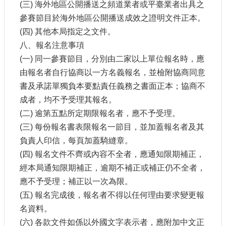
(三) 海外地區公開播送之頻道業者或平臺業者出具之
站
資
參賽節目於海外地區公開播送成效之證明文件正本。
料
(四) 其他本局指定之文件。
開
八、報名注意事項
放
(一) 同一參賽節目，分別由二家以上單位報名時，應
宣
告
由報名者自行協商以一方名義報名，並檢附協商同意
書及承諾單獨負本要點責任義務之書面正本；協商不
個
資
成者，均不予受理其報名。
保
(二) 逾第五點所定期限報名者，應不予受理。
護
(三) 每份報名書表限報名一節目，並加蓋報名者及其
首
負責人印信，每頁加蓋騎縫章。
長
(四) 報名文件不齊或內容不全者，應通知限期補正，
信
經本局通知限期補正，逾期不補正或補正仍不全者，
箱
應不予受理；補正以一次為限。
(五) 報名完成後，報名者不得以任何理由要求變更報
名資料。
(六) 各款文件如係以外國文字表示者，應附加中文正