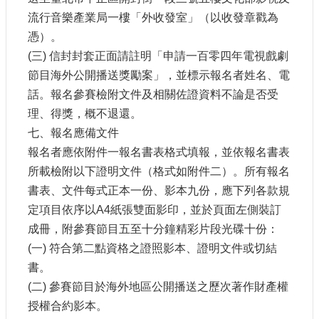
E
流行音樂產業局一樓「外收發室」（以收發章戳為
n
憑）。
g
l
(三) 信封封套正面請註明「申請一百零四年電視戲劇
i
節目海外公開播送獎勵案」，並標示報名者姓名、電
s
h
話。報名參賽檢附文件及相關佐證資料不論是否受
理、得獎，概不退還。
隱
七、報名應備文件
私
權
報名者應依附件一報名書表格式填報，並依報名書表
及
所載檢附以下證明文件（格式如附件二）。所有報名
安
書表、文件每式正本一份、影本九份，應下列各款規
全
定項目依序以A4紙張雙面影印，並於頁面左側裝訂
政
策
成冊，附參賽節目五至十分鐘精彩片段光碟十份：
宣
(一) 符合第二點資格之證照影本、證明文件或切結
示
書。
政
(二) 參賽節目於海外地區公開播送之歷次著作財產權
府
授權合約影本。
網