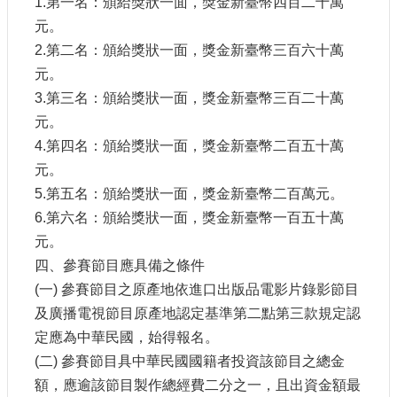
1.第一名：頒給獎狀一面，獎金新臺幣四百二十萬
訊
元。
2.第二名：頒給獎狀一面，獎金新臺幣三百六十萬
相
元。
關
法
3.第三名：頒給獎狀一面，獎金新臺幣三百二十萬
規
元。
4.第四名：頒給獎狀一面，獎金新臺幣二百五十萬
便
元。
民
5.第五名：頒給獎狀一面，獎金新臺幣二百萬元。
服
務
6.第六名：頒給獎狀一面，獎金新臺幣一百五十萬
元。
四、參賽節目應具備之條件
首
頁
(一) 參賽節目之原產地依進口出版品電影片錄影節目
及廣播電視節目原產地認定基準第二點第三款規定認
無
定應為中華民國，始得報名。
障
礙
(二) 參賽節目具中華民國國籍者投資該節目之總金
服
額，應逾該節目製作總經費二分之一，且出資金額最
務