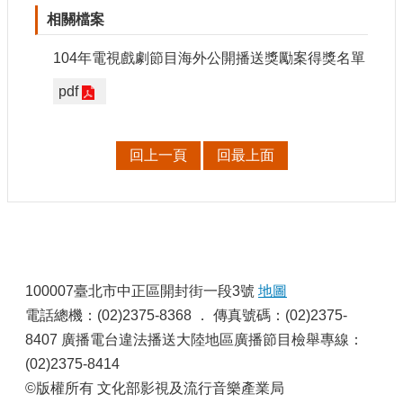
相關檔案
網
站
104年電視戲劇節目海外公開播送獎勵案得獎名單
導
覽
pdf
A
b
o
回上一頁
回最上面
u
t
U
s
R
:
S
S
100007臺北市中正區開封街一段3號
地圖
影
電話總機：(02)2375-8368 ． 傳真號碼：(02)2375-
音
8407 廣播電台違法播送大陸地區廣播節目檢舉專線：
(02)2375-8414
社
群
©版權所有 文化部影視及流行音樂產業局