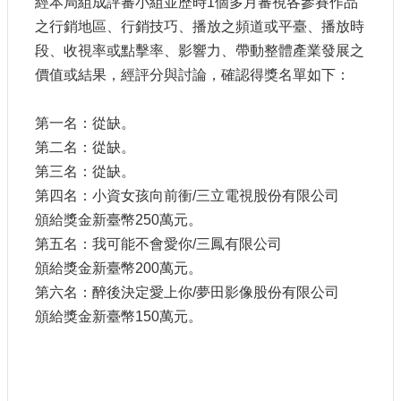
經本局組成評審小組並歷時1個多月審視各參賽作品
訊
之行銷地區、行銷技巧、播放之頻道或平臺、播放時
段、收視率或點擊率、影響力、帶動整體產業發展之
相
價值或結果，經評分與討論，確認得獎名單如下：
關
法
規
第一名：從缺。
第二名：從缺。
便
第三名：從缺。
民
第四名：小資女孩向前衝/三立電視股份有限公司
服
務
頒給獎金新臺幣250萬元。
第五名：我可能不會愛你/三鳳有限公司
頒給獎金新臺幣200萬元。
首
頁
第六名：醉後決定愛上你/夢田影像股份有限公司
頒給獎金新臺幣150萬元。
無
障
礙
服
務