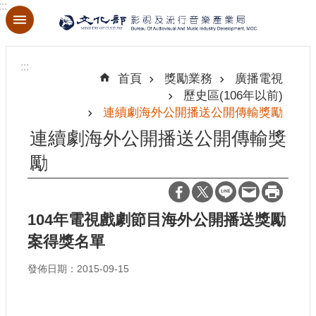
:::
跳到主要內容區塊
進
階
:::
搜
首頁
獎勵業務
廣播電視
尋
歷史區(106年以前)
連續劇海外公開播送公開傳輸獎勵
連續劇海外公開播送公開傳輸獎
勵
關
於
本
局
104年電視戲劇節目海外公開播送獎勵
案得獎名單
最
新
發佈日期：2015-09-15
消
息