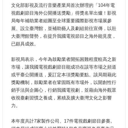
申
文化部影視及流行音樂產業局首次辦理的「104年電
請
視戲劇節目海外公開播送獎勵」得獎名單出爐！影視
業
務
局每年補助業者組團至全球重要國際影視市場展參
展、設立臺灣館，並補助藝人及劇組前往宣傳，以壯
獎
大臺灣館聲勢，在提升我國電視節目之海外能見度，
勵
已頗具成效。
業
務
影視局表示，今年為鼓勵業者開拓困難程度較高之新
市場，讓我國電視戲劇節目能成功在該等市場之頻道
補
助
或平臺公開播送，爰訂定本項獎勵要點。該局期藉此
業
獎勵機制，鼓勵業者在鞏固既有市場外，以開創性行
務
銷手法與企圖心，行銷我國電視劇，並藉由海外觀眾
收視臺劇習慣之養成，累積及擴大臺灣文化之影響
行
力。
政
公
開
本年度共計7家製作公司、17件電視戲劇節目參賽。
資