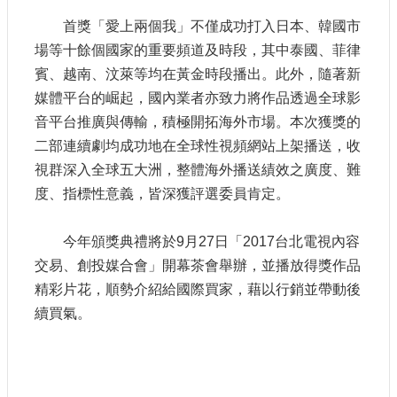
訊
首獎「愛上兩個我」不僅成功打入日本、韓國市
場等十餘個國家的重要頻道及時段，其中泰國、菲律
相
賓、越南、汶萊等均在黃金時段播出。此外，隨著新
關
法
媒體平台的崛起，國內業者亦致力將作品透過全球影
規
音平台推廣與傳輸，積極開拓海外市場。本次獲獎的
二部連續劇均成功地在全球性視頻網站上架播送，收
便
視群深入全球五大洲，整體海外播送績效之廣度、難
民
度、指標性意義，皆深獲評選委員肯定。
服
務
今年頒獎典禮將於9月27日「201
7台北電視內容
交易、創投媒合會」開幕茶會舉辦，並播放得獎作品
首
頁
精彩片花，順勢介紹給國際買家，藉以行銷並帶動後
續買氣。
無
障
礙
服
務