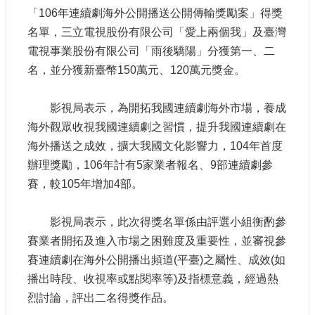
申
「
106
年連續劇海外公開播送公開傳輸獎勵案」得獎
請
名單，三立電視股份有限公司「愛上兩個我」及臺灣
業
務
電視事業股份有限公司「雨後驕陽」分獲第一、二
名，並分獲新臺幣150萬元、120萬元獎金。
獎
勵
影視局表示，為開拓我國連續劇海外市場，養成
業
海外觀眾收視我國連續劇之習慣，提升我國連續劇在
務
海外播送之成效
，
擴大我國文化影響力，104年首度
辦理獎勵，106年計有5家業者報名、9部連續劇參
補
助
賽，較105年增加4部。
業
務
影視局表示，此次得獎名單係由評選小組衡酌參
賽業者開拓及進入市場之困難度及重要性，並審視參
行
賽連續劇在海外公開播出頻道(平臺)之屬性、成效(如
政
公
播出時段、收視率或點閱率等)及指標意義，
經過熱
開
烈討論，評出二名得獎作品。
資