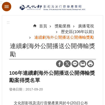
:::
跳到主要內容區塊
進
階
:::
搜
首頁
獎勵業務
廣播電視
尋
歷史區(106年以前)
連續劇海外公開播送公開傳輸獎勵
連續劇海外公開播送公開傳輸獎
勵
關
於
本
局
106年連續劇海外公開播送公開傳輸獎
勵案得獎名單
最
新
發佈日期：2017-09-20
消
息
文化部影視及流行音樂產業局於今(20)日公布