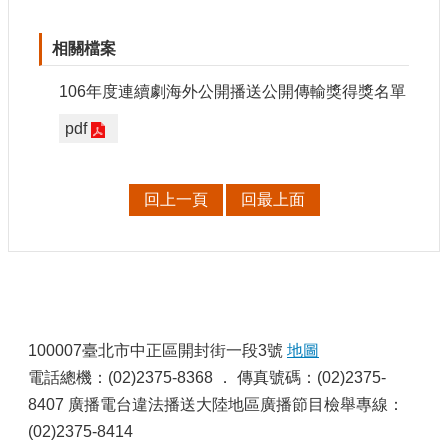
網
相關檔案
站
導
106年度連續劇海外公開播送公開傳輸獎得獎名單
覽
pdf
A
b
o
u
回上一頁
回最上面
t
U
s
R
S
S
:
影
100007臺北市中正區開封街一段3號
地圖
音
電話總機：(02)2375-8368 ． 傳真號碼：(02)2375-
8407 廣播電台違法播送大陸地區廣播節目檢舉專線：
社
群
(02)2375-8414