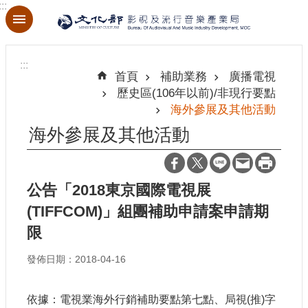
:::
跳到主要內容區塊
進
階
:::
搜
首頁
補助業務
廣播電視
尋
歷史區(106年以前)/非現行要點
海外參展及其他活動
海外參展及其他活動
關
於
本
公告「2018東京國際電視展
局
(TIFFCOM)」組團補助申請案申請期
限
最
新
發佈日期：2018-04-16
消
息
依據：電視業海外行銷補助要點第七點、局視
(
推
)
字