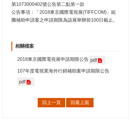
申
第
1073000402
號公告第二點第一款
請
公告事項：「
2018
東京國際電視展
(TIFFCOM)
」組
業
團補助申請案之申請期限為該展舉辦前
100
日截止。
務
獎
勵
相關檔案
業
務
2018東京國際電視展申請期限公告
pdf
補
107年度電視業海外行銷補助案申請期限公告
助
pdf
業
務
回上一頁
回最上面
行
政
公
開
資