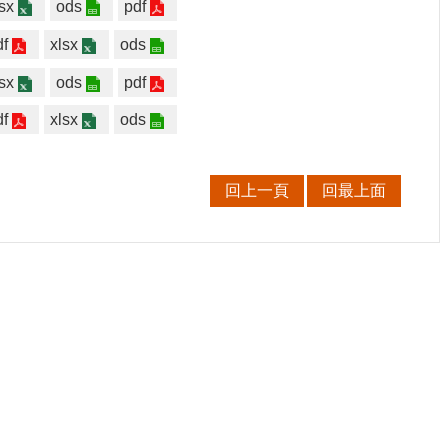
sx
ods
pdf
df
xlsx
ods
sx
ods
pdf
df
xlsx
ods
回上一頁
回最上面