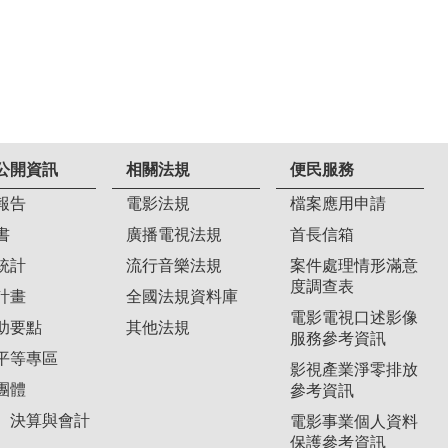
公開資訊
相關法規
便民服務
報告
電影法規
檔案應用申請
書
廣播電視法規
首長信箱
統計
流行音樂法規
案件處理情形滿意
度調查表
計畫
全國法規資料庫
電影電視口述影像
助要點
其他法規
服務參考資訊
平等專區
影視產業淨零排放
團體
參考資訊
、決算與會計
電影事業個人資料
保護參考資訊