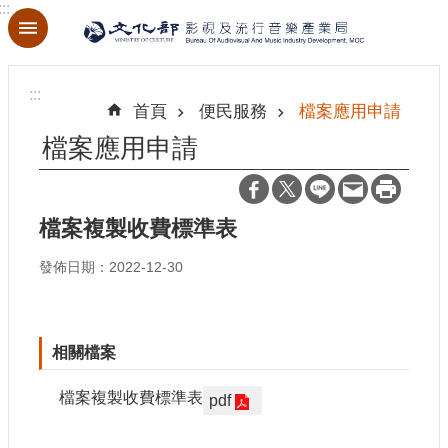
:::
跳到主要內容區塊
進
階
:::
搜
首頁
便民服務
檔案應用申請
尋
檔案應用申請
檔案複製收費標準表
關
於
發佈日期：2022-12-30
本
局
最
相關檔案
新
消
檔案複製收費標準表
pdf
息