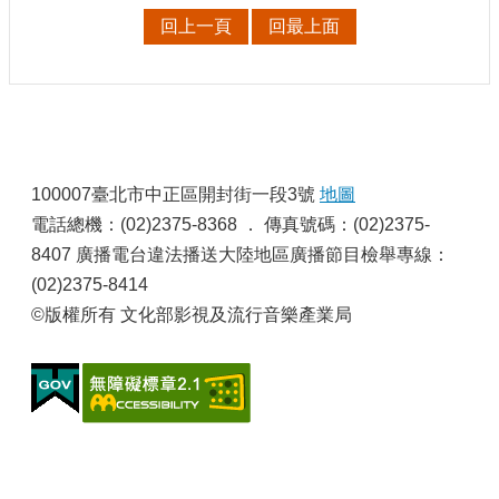
申
回上一頁
回最上面
請
業
務
獎
:
勵
業
100007臺北市中正區開封街一段3號
地圖
務
電話總機：(02)2375-8368 ． 傳真號碼：(02)2375-
8407 廣播電台違法播送大陸地區廣播節目檢舉專線：
補
(02)2375-8414
助
業
©版權所有 文化部影視及流行音樂產業局
務
行
政
公
開
資