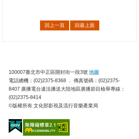
訊
相
回上一頁
回最上面
關
法
規
便
民
:
服
100007臺北市中正區開封街一段3號
地圖
務
電話總機：(02)2375-8368 ． 傳真號碼：(02)2375-
8407 廣播電台違法播送大陸地區廣播節目檢舉專線：
首
(02)2375-8414
頁
©版權所有 文化部影視及流行音樂產業局
無
障
礙
服
務