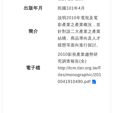
申
請
出版年月
民國101年4月
業
說明2010年電視及電
務
影產業之產業概況，並
簡介
獎
針對該二大產業之產業
勵
結構、商品導向及人才
業
樣態等面向進行探討。
務
2010影視產業趨勢研
補
究調查報告(全)
助
電子檔
http://tcm.tier.org.tw/F
業
iles/monographic/201
務
0041910490.pdf
行
政
公
開
資