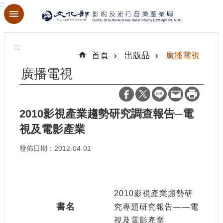
:::
跳到主要內容區塊
進
階
:::
搜
首頁
出版品
廣播電視
尋
廣播電視
2010影視產業趨勢研究調查報告─電
關
於
視及電影產業
本
局
發佈日期：2012-04-01
最
新
消
2010影視產業趨勢研
息
書名
究專題研究報告——電
視及電影產業