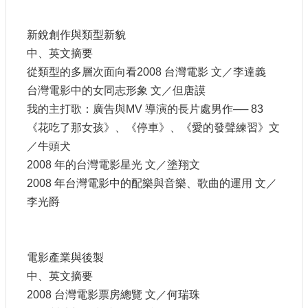
訊
新銳創作與類型新貌
相
中、英文摘要
關
從類型的多層次面向看2008 台灣電影 文／李達義
法
規
台灣電影中的女同志形象 文／但唐謨
我的主打歌：廣告與MV 導演的長片處男作── 83
便
《花吃了那女孩》、《停車》、《愛的發聲練習》文
民
／牛頭犬
服
2008 年的台灣電影星光 文／塗翔文
務
2008 年台灣電影中的配樂與音樂、歌曲的運用 文／
李光爵
首
頁
無
電影產業與後製
障
中、英文摘要
礙
服
2008 台灣電影票房總覽 文／何瑞珠
務