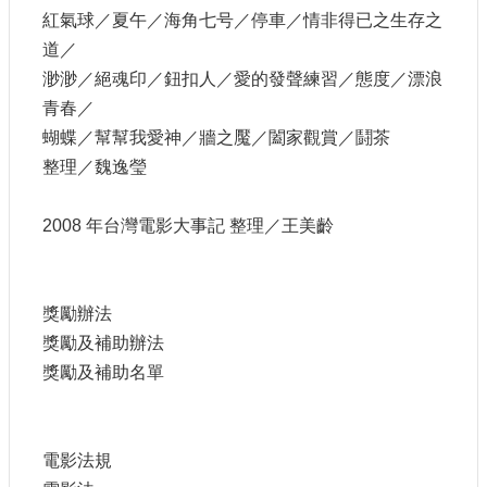
紅氣球／夏午／海角七号／停車／情非得已之生存之
E
n
道／
g
渺渺／絕魂印／鈕扣人／愛的發聲練習／態度／漂浪
l
i
青春／
s
蝴蝶／幫幫我愛神／牆之魘／闔家觀賞／鬪茶
h
整理／魏逸瑩
隱
私
2008 年台灣電影大事記 整理／王美齡
權
及
安
全
獎勵辦法
政
獎勵及補助辦法
策
宣
獎勵及補助名單
示
政
府
電影法規
網