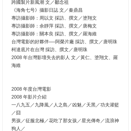
跨國製片新風潮 文／鄒念祖
《海角七号》攝影日誌 文／秦鼎昌
網
站
專訪攝影師：周以文 採訪、撰文／塗翔文
導
專訪攝影師：余靜萍 採訪、撰文／唐梅文
覽
專訪攝影師：關本良 採訪、撰文／羅海維
A
台灣電影的好夥伴──阿榮片廠 採訪、撰文／唐明珠
b
柯達底片在台灣 採訪、撰文／唐明珠
o
u
2008 年台灣影壇失去的影人 文／黃仁、塗翔文、羅
t
海維
U
s
R
S
2008 年度台灣電影
S
2008 年影片介紹
影
一八九五／九降風／人之島／凶魅／天黑／功夫灌籃
音
／囧
社
男孩／征服北極／花吃了那女孩／星光傳奇／流浪神
群
狗人／