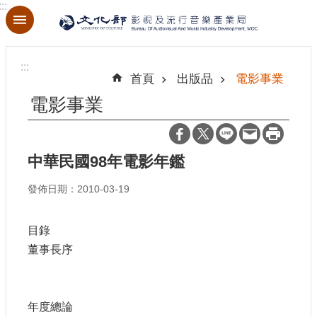
:::
跳到主要內容區塊
進
階
:::
搜
首頁
出版品
電影事業
尋
電影事業
中華民國98年電影年鑑
關
於
發佈日期：2010-03-19
本
局
目錄
最
董事長序
新
消
息
年度總論