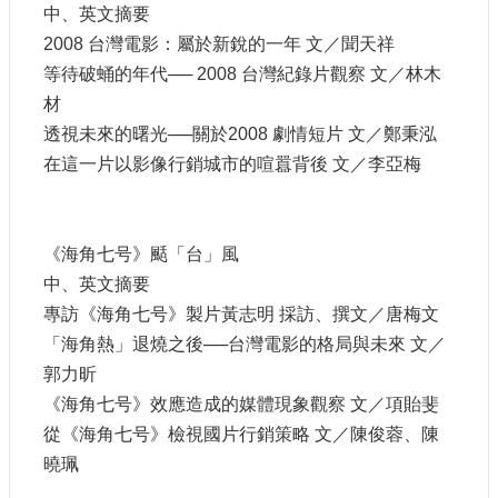
申
中、英文摘要
請
2008 台灣電影：屬於新銳的一年 文／聞天祥
業
等待破蛹的年代── 2008 台灣紀錄片觀察 文／林木
務
材
透視未來的曙光──關於2008 劇情短片 文／鄭秉泓
獎
勵
在這一片以影像行銷城市的喧囂背後 文／李亞梅
業
務
《海角七号》颳「台」風
補
中、英文摘要
助
業
專訪《海角七号》製片黃志明 採訪、撰文／唐梅文
務
「海角熱」退燒之後──台灣電影的格局與未來 文／
郭力昕
行
《海角七号》效應造成的媒體現象觀察 文／項貽斐
政
從《海角七号》檢視國片行銷策略 文／陳俊蓉、陳
公
開
曉珮
資