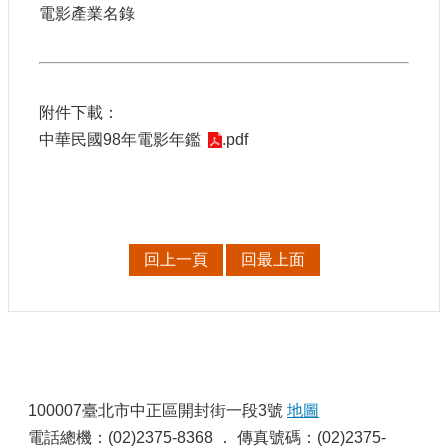
電影產業名錄
附件下載：
中華民國98年電影年鑑
.pdf
回上一頁
回最上面
:
100007臺北市中正區開封街一段3號
地圖
電話總機：(02)2375-8368 ． 傳真號碼：(02)2375-