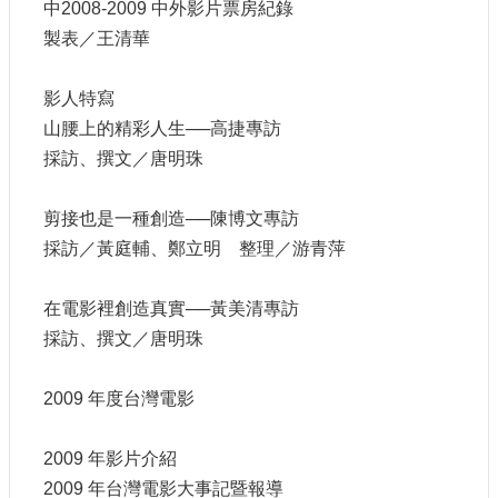
中2008-2009 中外影片票房紀錄
製表／王清華
網
站
導
影人特寫
覽
山腰上的精彩人生──高捷專訪
A
採訪、撰文／唐明珠
b
o
u
剪接也是一種創造──陳博文專訪
t
採訪／黃庭輔、鄭立明 整理／游青萍
U
s
在電影裡創造真實──黃美清專訪
R
S
採訪、撰文／唐明珠
S
影
2009 年度台灣電影
音
社
2009 年影片介紹
群
2009 年台灣電影大事記暨報導