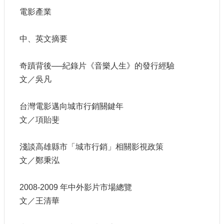
訊
電影產業
相
中、英文摘要
關
法
規
奇蹟背後──紀錄片《音樂人生》的發行經驗
文／吳凡
便
民
台灣電影邁向城市行銷關鍵年
服
文／項貽斐
務
淺談高雄縣市「城市行銷」相關影視政策
首
文／鄭秉泓
頁
無
2008-2009 年中外影片市場總覽
障
文／王清華
礙
服
務