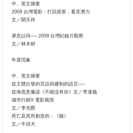
申
中、英文摘要
請
2009 台灣電影：打回原形，看見潛力
業
文／聞天祥
務
屏息以待── 2009 台灣紀錄片觀察
獎
勵
文／林木材
業
務
年度現象
補
中、英文摘要
助
業
從主體出發的言語與建制的語言──
務
從海底意像談《不能沒有你》文／李達義
城市行銷X 電影風情
行
文／李光爵
政
死亡及其所創造的：《臉》
公
開
文／牛頭犬
資