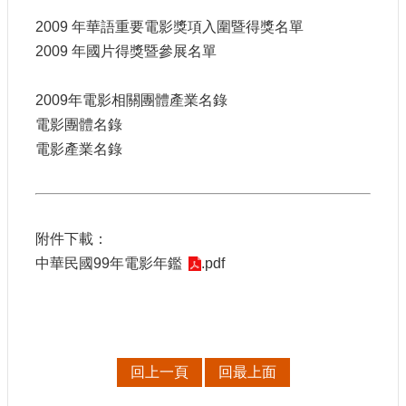
站
2009 年華語重要電影獎項入圍暨得獎名單
資
料
2009 年國片得獎暨參展名單
開
放
2009年電影相關團體產業名錄
宣
電影團體名錄
告
電影產業名錄
個
資
保
護
附件下載：
首
中華民國99年電影年鑑
.pdf
長
信
箱
回上一頁
回最上面