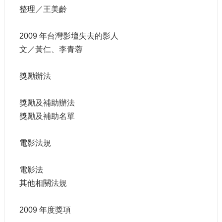
整理／王美齡
E
n
g
2009 年台灣影壇失去的影人
l
i
文／黃仁、李青蓉
s
h
獎勵辦法
隱
私
獎勵及補助辦法
權
及
獎勵及補助名單
安
全
電影法規
政
策
宣
電影法
示
其他相關法規
政
府
2009 年度獎項
網