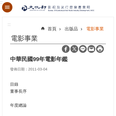
:::
跳到主要內容區塊
進
階
:::
搜
首頁
出版品
電影事業
尋
電影事業
中華民國99年電影年鑑
關
於
發佈日期：2011-03-04
本
局
目錄
最
董事長序
新
消
息
年度總論