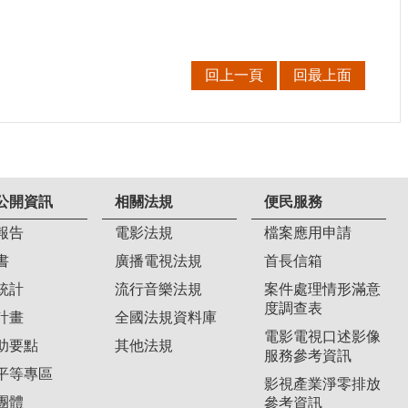
回上一頁
回最上面
公開資訊
相關法規
便民服務
報告
電影法規
檔案應用申請
書
廣播電視法規
首長信箱
統計
流行音樂法規
案件處理情形滿意
度調查表
計畫
全國法規資料庫
電影電視口述影像
助要點
其他法規
服務參考資訊
平等專區
影視產業淨零排放
團體
參考資訊