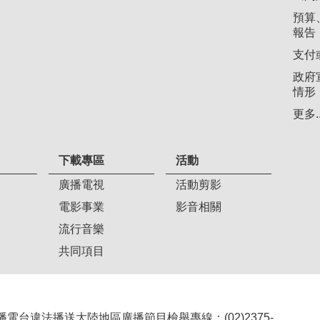
預算
報告
支付
政府
情形
更多..
下載專區
活動
廣播電視
活動剪影
電影事業
影音相關
流行音樂
共同項目
407 廣播電台違法播送大陸地區廣播節目檢舉專線：(02)2375-