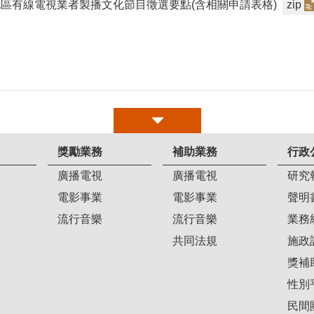
區有線電視業者製播文化節目徵選要點(含相關申請表格)
zip
獎勵業務
補助業務
行政
廣播電視
廣播電視
研究
電影事業
電影事業
聲明
流行音樂
流行音樂
業務
共同法規
施政
獎補
性別
民間