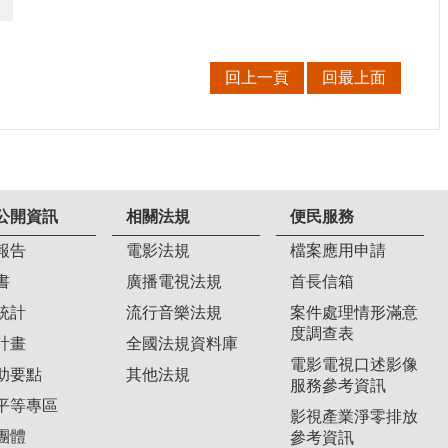
回上一頁
回最上面
公開資訊
相關法規
便民服務
報告
電影法規
檔案應用申請
書
廣播電視法規
首長信箱
統計
流行音樂法規
案件處理情形滿意
度調查表
計畫
全國法規資料庫
電影電視口述影像
助要點
其他法規
服務參考資訊
平等專區
影視產業淨零排放
團體
參考資訊