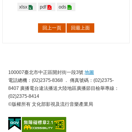
申
xlsx
pdf
ods
請
業
務
回上一頁
回最上面
獎
勵
業
務
:
補
100007臺北市中正區開封街一段3號
地圖
助
電話總機：(02)2375-8368 ． 傳真號碼：(02)2375-
業
8407 廣播電台違法播送大陸地區廣播節目檢舉專線：
務
(02)2375-8414
©版權所有 文化部影視及流行音樂產業局
行
政
公
開
資