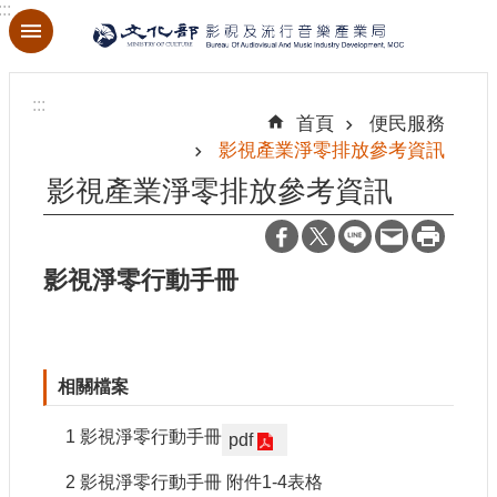
:::
跳到主要內容區塊
進
階
:::
搜
首頁
便民服務
尋
影視產業淨零排放參考資訊
影視產業淨零排放參考資訊
關
於
影視淨零行動手冊
本
局
最
相關檔案
新
消
1 影視淨零行動手冊
pdf
息
2 影視淨零行動手冊 附件1-4表格