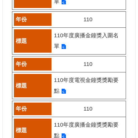
單
訊
110
相
關
法
110年度廣播金鐘獎入圍名
規
單
便
民
110
服
務
110年度電視金鐘獎獎勵要
點
首
頁
110
無
障
礙
110年度廣播金鐘獎獎勵要
服
點
務