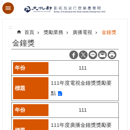
:::
跳到主要內容區塊
進
階
:::
搜
首頁
獎勵業務
廣播電視
金鐘獎
尋
金鐘獎
關
111
於
本
111年度電視金鐘獎獎勵要
局
點
最
新
111
消
息
111年度廣播金鐘獎獎勵要