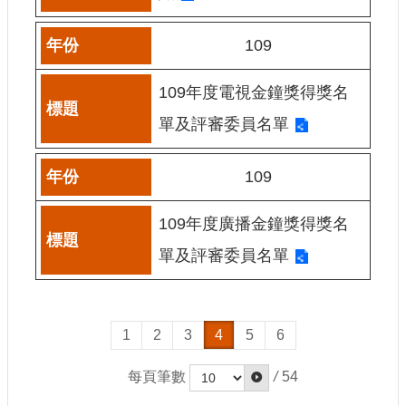
網
109
站
導
覽
109年度電視金鐘獎得獎名
A
單及評審委員名單
b
o
u
109
t
U
s
109年度廣播金鐘獎得獎名
R
單及評審委員名單
S
S
影
1
2
3
4
5
6
音
社
每頁筆數
/
54
群