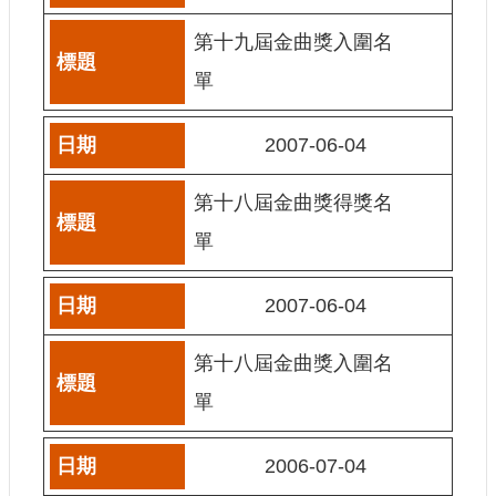
網
第十九屆金曲獎入圍名
站
單
導
覽
2007-06-04
A
b
o
第十八屆金曲獎得獎名
u
t
單
U
s
2007-06-04
R
S
S
第十八屆金曲獎入圍名
影
單
音
社
2006-07-04
群