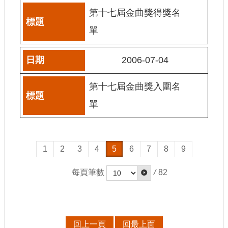
E
第十七屆金曲獎得獎名
n
g
單
l
i
s
2006-07-04
h
第十七屆金曲獎入圍名
隱
私
單
權
及
安
全
1
2
3
4
5
6
7
8
9
政
策
宣
每頁筆數
/
82
示
政
府
網
回上一頁
回最上面