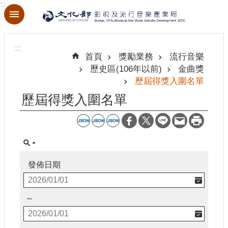
:::
跳到主要內容區塊
進
階
:::
搜
首頁
獎勵業務
流行音樂
尋
歷史區(106年以前)
金曲獎
歷屆得獎入圍名單
歷屆得獎入圍名單
關
於
本
局
發佈日期
最
新
消
～
息