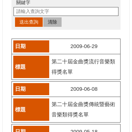
申
關鍵字
請
業
務
獎
勵
2009-06-29
業
務
第二十屆金曲獎流行音樂類
補
得獎名單
助
業
2009-06-08
務
第二十屆金曲獎傳統暨藝術
行
政
音樂類得獎名單
公
開
資
2009-05-18