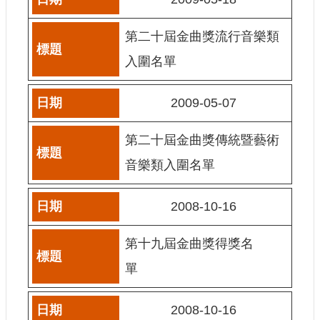
訊
第二十屆金曲獎流行音樂類
相
關
入圍名單
法
規
2009-05-07
便
第二十屆金曲獎傳統暨藝術
民
服
音樂類入圍名單
務
2008-10-16
首
頁
第十九屆金曲獎得獎名
無
單
障
礙
服
2008-10-16
務