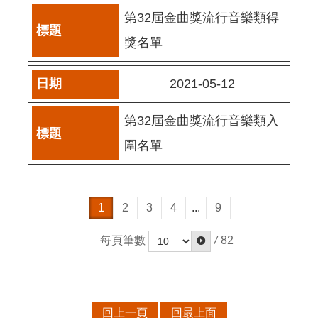
E
第32屆金曲獎流行音樂類得
n
g
獎名單
l
i
s
2021-05-12
h
第32屆金曲獎流行音樂類入
隱
私
圍名單
權
及
安
全
1
2
3
4
...
9
政
策
宣
每頁筆數
/
82
示
政
府
網
回上一頁
回最上面