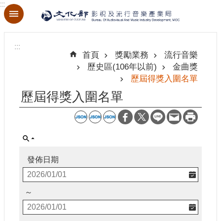
:::
跳到主要內容區塊
進
階
:::
搜
首頁
獎勵業務
流行音樂
尋
歷史區(106年以前)
金曲獎
歷屆得獎入圍名單
歷屆得獎入圍名單
關
於
本
局
發佈日期
最
新
消
～
息