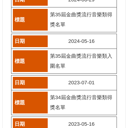
訊
第35屆金曲獎流行音樂類得
相
關
獎名單
法
規
2024-05-16
便
第35屆金曲獎流行音樂類入
民
服
圍名單
務
2023-07-01
首
頁
第34屆金曲獎流行音樂類得
無
獎名單
障
礙
服
2023-05-16
務