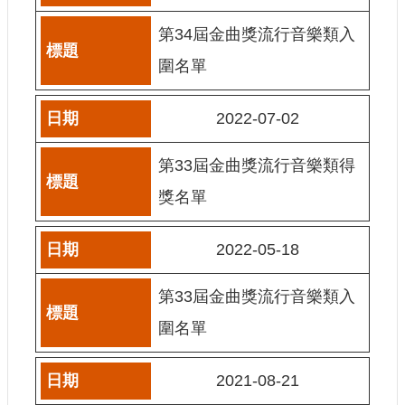
網
第34屆金曲獎流行音樂類入
站
圍名單
導
覽
2022-07-02
A
b
o
第33屆金曲獎流行音樂類得
u
t
獎名單
U
s
2022-05-18
R
S
S
第33屆金曲獎流行音樂類入
影
圍名單
音
社
2021-08-21
群