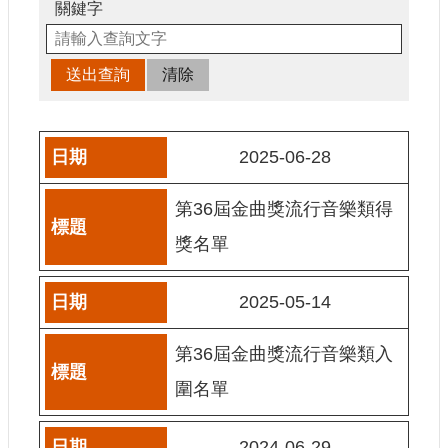
申
關鍵字
請
業
務
獎
勵
2025-06-28
業
務
第36屆金曲獎流行音樂類得
補
獎名單
助
業
2025-05-14
務
第36屆金曲獎流行音樂類入
行
政
圍名單
公
開
資
2024-06-29