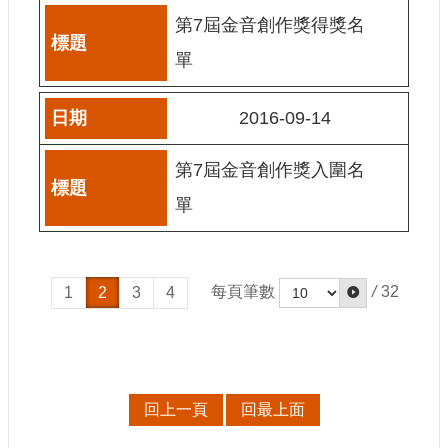
E
第7屆金音創作獎得獎名
n
g
單
l
i
s
2016-09-14
h
第7屆金音創作獎入圍名
隱
私
單
權
及
安
全
每頁筆數
/
32
1
2
3
4
政
策
宣
示
政
回上一頁
回最上面
府
網