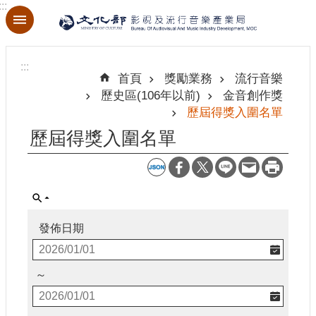
:::
跳到主要內容區塊
進
階
:::
搜
首頁
獎勵業務
流行音樂
尋
歷史區(106年以前)
金音創作獎
歷屆得獎入圍名單
歷屆得獎入圍名單
關
於
本
局
發佈日期
最
新
消
～
息