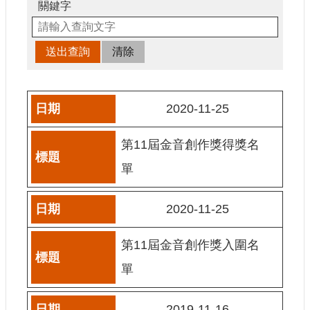
申
關鍵字
請
業
務
獎
勵
2020-11-25
業
務
第11屆金音創作獎得獎名
補
單
助
業
2020-11-25
務
第11屆金音創作獎入圍名
行
政
單
公
開
資
2019-11-16