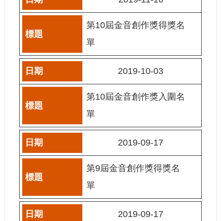
訊
第10屆金音創作獎得獎名
相
關
單
法
規
2019-10-03
便
第10屆金音創作獎入圍名
民
服
單
務
2019-09-17
首
頁
第9屆金音創作獎得獎名
無
單
障
礙
服
2019-09-17
務