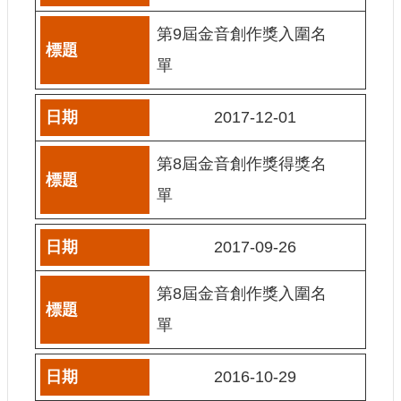
網
第9屆金音創作獎入圍名
站
單
導
覽
2017-12-01
A
b
o
第8屆金音創作獎得獎名
u
t
單
U
s
2017-09-26
R
S
S
第8屆金音創作獎入圍名
影
單
音
社
2016-10-29
群