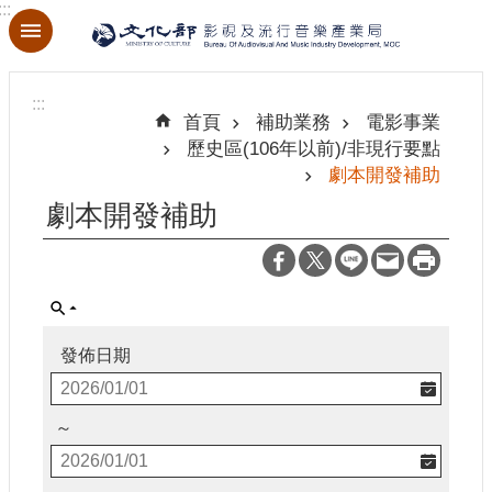
:::
跳到主要內容區塊
進
階
:::
搜
首頁
補助業務
電影事業
尋
歷史區(106年以前)/非現行要點
劇本開發補助
劇本開發補助
關
於
本
局
發佈日期
最
新
消
～
息