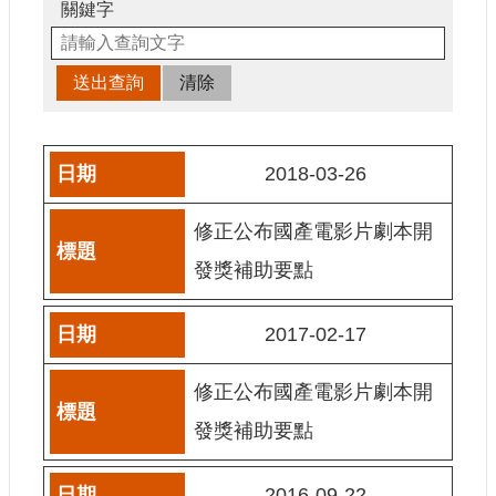
申
關鍵字
請
業
務
獎
勵
2018-03-26
業
務
修正公布國產電影片劇本開
補
發獎補助要點
助
業
2017-02-17
務
修正公布國產電影片劇本開
行
政
發獎補助要點
公
開
資
2016-09-22