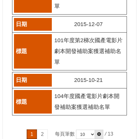
單
E
n
g
l
2015-12-07
i
s
h
101年度第2梯次國產電影片
劇本開發補助案獲選補助名
隱
私
單
權
及
安
2015-10-21
全
政
104年度國產電影片劇本開
策
宣
發補助案獲選補助名單
示
政
府
每頁筆數
/
13
1
2
網