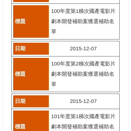
網
100年度第1梯次國產電影片
站
劇本開發補助案獲選補助名
導
覽
單
A
b
2015-12-07
o
u
t
100年度第2梯次國產電影片
U
s
劇本開發補助案獲選補助名
R
單
S
S
2015-12-07
影
音
101年度第1梯次國產電影片
社
群
劇本開發補助案獲選補助名