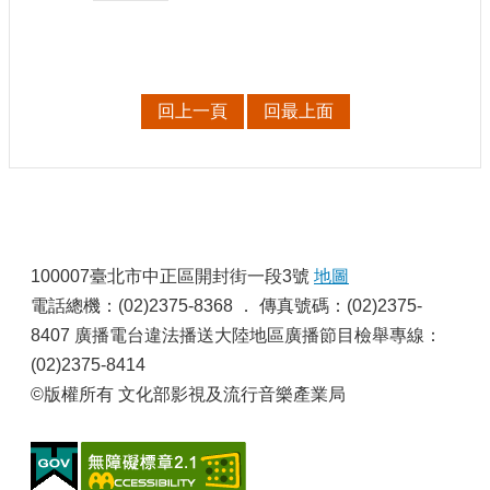
站
資
料
開
放
回上一頁
回最上面
宣
告
個
資
保
:
護
100007臺北市中正區開封街一段3號
地圖
首
電話總機：(02)2375-8368 ． 傳真號碼：(02)2375-
長
8407 廣播電台違法播送大陸地區廣播節目檢舉專線：
信
(02)2375-8414
箱
©版權所有 文化部影視及流行音樂產業局