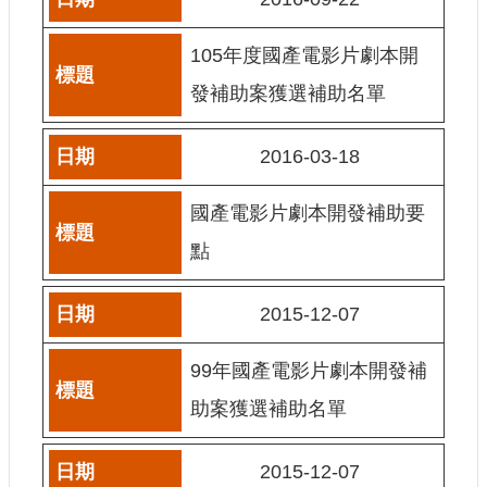
訊
105年度國產電影片劇本開
相
關
發補助案獲選補助名單
法
規
2016-03-18
便
國產電影片劇本開發補助要
民
服
點
務
2015-12-07
首
頁
99年國產電影片劇本開發補
無
助案獲選補助名單
障
礙
服
2015-12-07
務