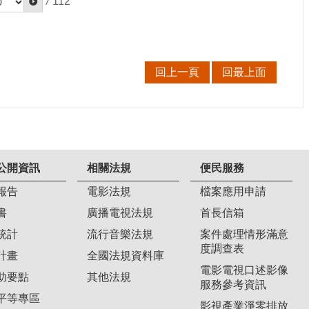
/
112
回上一頁
回最上面
公開資訊
相關法規
便民服務
報告
電影法規
檔案應用申請
書
廣播電視法規
首長信箱
統計
流行音樂法規
案件處理情形滿意
度調查表
計畫
全國法規資料庫
電影電視口述影像
助要點
其他法規
服務參考資訊
平等專區
影視產業淨零排放