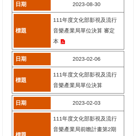
2023-08-30
E
n
g
111年度文化部影視及流行
l
i
音樂產業局單位決算 審定
s
h
本
隱
私
2023-02-06
權
及
111年度文化部影視及流行
安
全
音樂產業局單位決算
政
策
2023-02-03
宣
示
111年度文化部影視及流行
政
府
音樂產業局前瞻計畫第2期
網