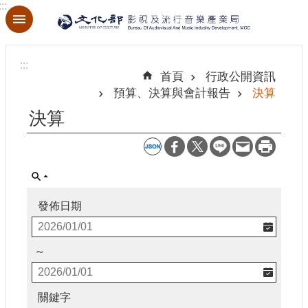
:::
跳到主要內容區塊
進
階
:::
搜
首頁
行政公開資訊
尋
預算、決算與會計報告
決算
決算
關
於
本
局
發佈日期
最
新
～
消
息
關鍵字