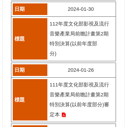
2024-01-30
網
站
導
112年度文化部影視及流行
覽
音樂產業局前瞻計畫第2期
A
特別決算(以前年度部
b
o
分)
u
t
U
s
2024-01-26
R
S
111年度文化部影視及流行
S
音樂產業局前瞻計畫第2期
影
特別決算(以前年度部分)審
音
定本
社
群