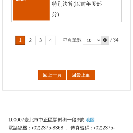
特別決算(以前年度部
站
資
分)
料
開
放
宣
每頁筆數
/
34
1
2
3
4
告
個
資
保
護
回上一頁
回最上面
首
長
信
箱
:
100007臺北市中正區開封街一段3號
地圖
電話總機：(02)2375-8368 ． 傳真號碼：(02)2375-