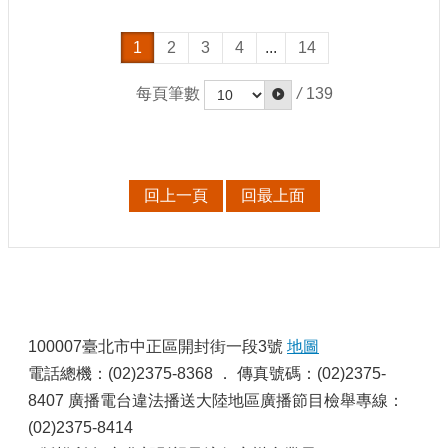
E
n
1
2
3
4
...
14
g
l
i
每頁筆數
/
139
s
h
隱
私
回上一頁
回最上面
權
及
安
全
政
:
策
宣
100007臺北市中正區開封街一段3號
地圖
示
電話總機：(02)2375-8368 ． 傳真號碼：(02)2375-
政
8407 廣播電台違法播送大陸地區廣播節目檢舉專線：
府
(02)2375-8414
網