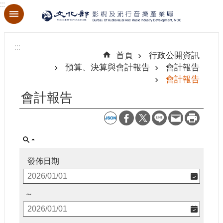
:::
跳到主要內容區塊
進
階
:::
搜
首頁
行政公開資訊
尋
預算、決算與會計報告
會計報告
會計報告
會計報告
關
於
本
局
發佈日期
最
新
消
～
息