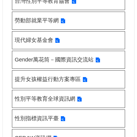
台灣性別平等教育協會
申
請
業
勞動部就業平等網
務
獎
現代婦女基金會
勵
業
務
Gender萬花筒－國際資訊交流站
補
提升女孩權益行動方案專區
助
業
務
性別平等教育全球資訊網
行
政
性別指標資訊平臺
公
開
資