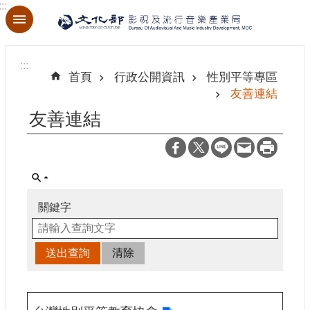
:::
跳到主要內容區塊
進
階
:::
搜
首頁
行政公開資訊
性別平等專區
尋
友善連結
友善連結
關
於
本
局
關鍵字
最
新
消
息