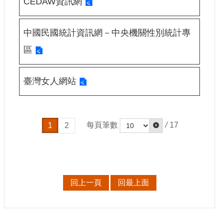
CEDAW資訊網
訊
相
中國民國統計資訊網－中央機關性別統計專
關
區
法
規
臺灣女人網站
便
民
服
務
每頁筆數
/
17
1
2
首
頁
無
回上一頁
回最上面
障
礙
服
務