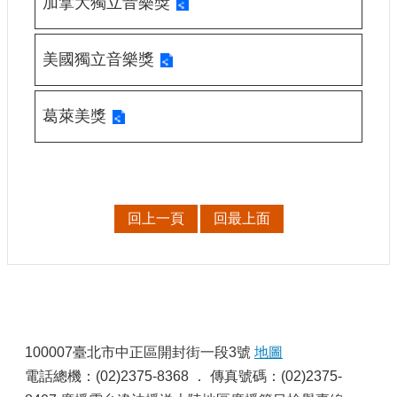
加拿大獨立音樂獎
申
請
業
美國獨立音樂獎
務
獎
葛萊美獎
勵
業
務
補
回上一頁
回最上面
助
業
務
行
:
政
公
100007臺北市中正區開封街一段3號
地圖
開
電話總機：(02)2375-8368 ． 傳真號碼：(02)2375-
資