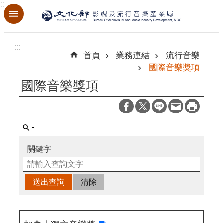
:::
跳到主要內容區塊
進
階
:::
搜
首頁
業務連結
流行音樂
尋
國際音樂獎項
國際音樂獎項
關
於
本
局
關鍵字
最
新
消
息