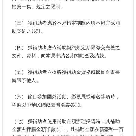
訊
輸第一集」規定之限制。
相
（三） 獲補助者應於本局指定期限內與本局完成補
關
助契約之簽訂。
法
規
（四） 獲補助者應依補助契約規定期限繳交完整之
便
文件、資料，向本局申請各期補助金及請款。
民
服
（五） 獲補助者不得將獲補助金資格或節目企畫書
務
轉讓予他人。
首
（六） 節目參加國外活動、影視展或報名獎項時，
頁
均應以中華民國或臺灣名義參加。
無
障
（七） 獲補助者使用補助金額辦理採購時，其補助
礙
服
金額占採購金額半數以上，且補助金額在新臺幣一百
務