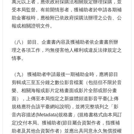
萬元以上者，應依政府採購法相關規定辦理採購，並
受本局監督。有前開情形者，獲補助者於申請各期補
網
站
助金審核時，應檢附已依政府採購法辦理之公告、公
導
報或相關證明文件。
覽
A
（八） 節目、企畫書內容及獲補助者依企畫書所辦
b
理之各項工作，均無侵害他人權利或違反法律規定之
o
u
情事。
t
U
s
（九） 獲補助者申請最後一期補助金時，應將節目
剪輯成三至五分鐘之數位影音檔案（包括但不限於音
R
S
樂、相關海報或影片定格畫面或影片全部或部分畫
S
面），上傳至本局指定之新媒體頻道影音平臺(上傳
影
規格應符合該平臺網站說明)，並將完整填列之「影
音
音內容描述(Metadata)規格書」(規格書格式由本局訂
社
定)交付本局。獲補助者(節目屬合資製作者，指獲補
群
助者及其他合資製作者）並應出具同意永久無償授權