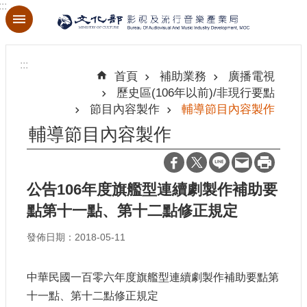
:::
跳到主要內容區塊
進
階
:::
搜
首頁
補助業務
廣播電視
尋
歷史區(106年以前)/非現行要點
節目內容製作
輔導節目內容製作
輔導節目內容製作
關
於
本
公告106年度旗艦型連續劇製作補助要
局
點第十一點、第十二點修正規定
最
發佈日期：2018-05-11
新
消
中華民國一百零六年度旗艦型連續劇製作補助要點第
息
十一點、第十二點修正規定