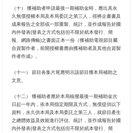
站
（十） 獲補助者申請最後一期補助金時，應出具永
資
料
久無償授權本局及本局委託之第三人，得將企畫書及
開
成果報告之全部或一部重製、統計，並作成報告於國
放
內外發表(發表之方式包括但不限於紙本發行、簡
宣
報、網路傳輸)之書面正本一份（獲補助電視節目屬
告
合資製作者，前開授權書應由獲補助者及其他合資製
個
作者作成）。
資
保
護
（十一） 節目各集片尾應明示該節目獲本局補助之
文意。
首
長
信
（十二） 獲補助者應於本局核撥最後一期補助金次
箱
日起一年內，依本局指定期限及方式，無償提供以下
資料，永久供本局及本局委託之第三人，就節目產生
之總體效益及效能進行評估、統計，並作成報告於國
內外發表(發表之方式包括但不限於紙本發行、簡