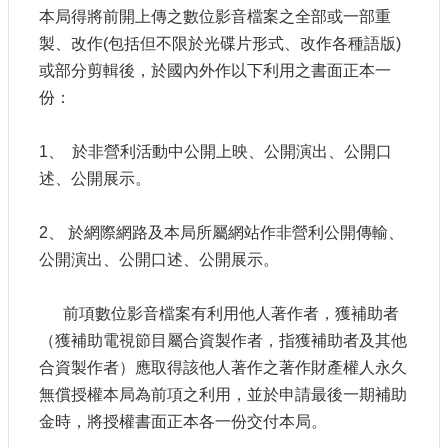
本局得將前開上傳之數位影音檔案之全部或一部重
E
n
製、改作(包括但不限於光碟片形式、改作各種語版)
g
或部分剪輯後，於國內外作以下利用之書面正本一
l
i
份：
s
h
1、 於非營利活動中公開上映、公開演出、公開口
隱
述、公開展示。
私
權
2、 於網際網路及本局所屬網站作非營利公開傳輸、
及
安
公開演出、公開口述、公開展示。
全
政
前項數位影音檔案有利用他人著作者，獲補助者
策
宣
（獲補助電視節目屬合資製作者，指獲補助者及其他
示
合資製作者）應取得該他人著作之著作財產權人永久
無償授權本局為前項之利用，並於申請最後一期補助
政
府
金時，將授權書面正本各一份交付本局。
網