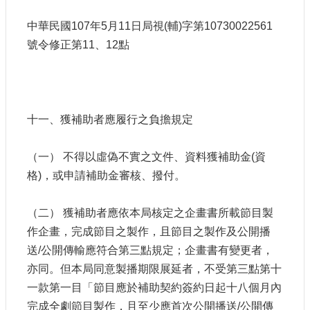
申
請
中華民國107年5月11日局視(輔)字第10730022561
業
號令修正第11、12點
務
獎
勵
業
十一、獲補助者應履行之負擔規定
務
（一） 不得以虛偽不實之文件、資料獲補助金(資
補
格)，或申請補助金審核、撥付。
助
業
務
（二） 獲補助者應依本局核定之企畫書所載節目製
作企畫，完成節目之製作，且節目之製作及公開播
行
送/公開傳輸應符合第三點規定；企畫書有變更者，
政
亦同。但本局同意製播期限展延者，不受第三點第十
公
一款第一目「節目應於補助契約簽約日起十八個月內
開
資
完成全劇節目製作，且至少應首次公開播送/公開傳