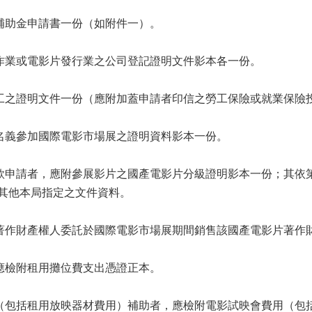
銷補助金申請書一份（如附件一）。
製作業或電影片發行業之公司登記證明文件影本各一份。
員工之證明文件一份（應附加蓋申請者印信之勞工保險或就業保險
）名義參加國際電影市場展之證明資料影本一份。
一款申請者，應附參展影片之國產電影片分級證明影本一份；其依
及其他本局指定之文件資料。
之著作財產權人委託於國際電影市場展期間銷售該國產電影片著作
，應檢附租用攤位費支出憑證正本。
用（包括租用放映器材費用）補助者，應檢附電影試映會費用（包