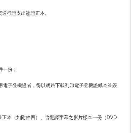
買通行證支出憑證正本。
件一份；
使用電子登機證者，得以網路下載列印電子登機證紙本並簽
書正本（如附件四）、含翻譯字幕之影片樣本一份（DVD