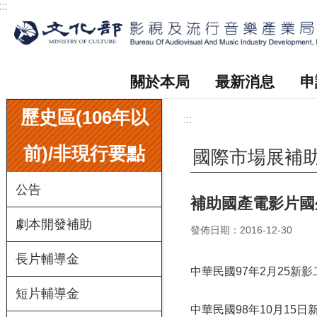
:::
跳到主要內容區塊
關於本局
最新消息
申
:::
歷史區(106年以
:::
前)/非現行要點
國際市場展補
公告
補助國產電影片國
劇本開發補助
發佈日期：2016-12-30
長片輔導金
中華民國97年2月25新影二
短片輔導金
中華民國98年10月15日新