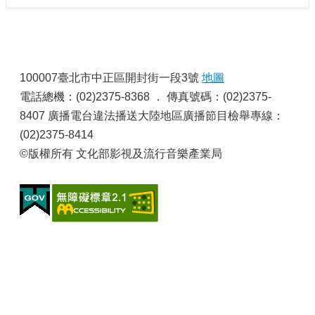
申
請
業
務
:
100007臺北市中正區開封街一段3號
地圖
獎
電話總機：(02)2375-8368 ． 傳真號碼：(02)2375-
勵
8407 廣播電台違法播送大陸地區廣播節目檢舉專線：
業
務
(02)2375-8414
©版權所有 文化部影視及流行音樂產業局
補
助
業
務
行
政
公
開
資