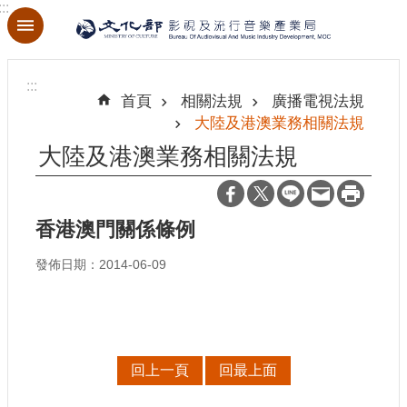
:::
跳到主要內容區塊
進
階
:::
搜
首頁
相關法規
廣播電視法規
尋
大陸及港澳業務相關法規
大陸及港澳業務相關法規
關
於
香港澳門關係條例
本
局
發佈日期：2014-06-09
最
新
消
息
回上一頁
回最上面