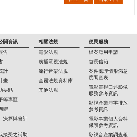
公開資訊
相關法規
便民服務
報告
電影法規
檔案應用申請
書
廣播電視法規
首長信箱
統計
流行音樂法規
案件處理情形滿意
度調查表
計畫
全國法規資料庫
電影電視口述影像
助要點
其他法規
服務參考資訊
平等專區
影視產業淨零排放
團體
參考資訊
、決算與會計
電影事業個人資料
保護參考資訊
或接受之補助
影視音產業調查報