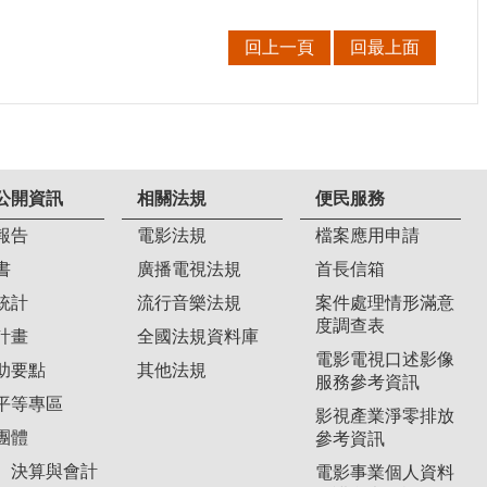
回上一頁
回最上面
公開資訊
相關法規
便民服務
報告
電影法規
檔案應用申請
書
廣播電視法規
首長信箱
統計
流行音樂法規
案件處理情形滿意
度調查表
計畫
全國法規資料庫
電影電視口述影像
助要點
其他法規
服務參考資訊
平等專區
影視產業淨零排放
團體
參考資訊
、決算與會計
電影事業個人資料